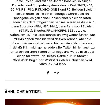
Game Boy an. Und mit den Jahren habe ich so einige
Konsolen und Computersysteme durch, C64, SNES, N64,
GC, WII, PS1, PS2, PS3, XBOX ONE S und PC. Bei den Spielen
selbst hatte ich nie ein eindeutiges Genre dem ich
nachgehe, es gab seine Phasen aber nie einen roten
Faden der sich durchgezogen hat. mal waren es die J´n´R,
dann Sport (von FiFA, NBA, NHL), denn Rennsport Spielen
(GT, F1,...), Shooter, RPs, MMORPG, EZStrategie,
Aufbausimus,... die Liste könnte ich ewig weiter führen. Nur
MOBAs haben mich nie wirklich fixen können. Aber die
Geschmäcker sind halt verschieden. Wenn ihr Interesse
habt dürft ihr mich gerne adden. Bei Twitch bin ich auch zu
unterschiedlichen Zeiten unterwegs und würde mich über
einen follow freuen. Twitch: Garfield2808 Steam :
Chris2808 Origin: chris28081 GuildWars: christian.5724
XBOX: Garfield288
ÄHNLICHE ARTIKEL