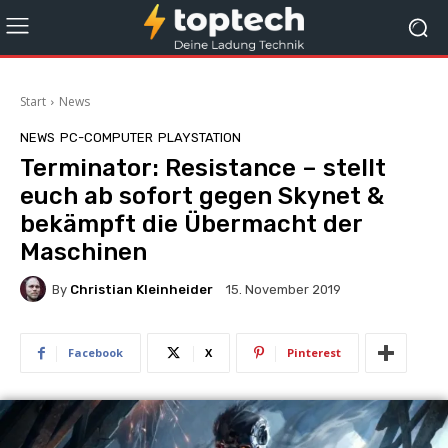
Start
News
NEWS
PC-COMPUTER
PLAYSTATION
Terminator: Resistance – stellt
euch ab sofort gegen Skynet &
bekämpft die Übermacht der
Maschinen
By
Christian Kleinheider
15. November 2019
Facebook
X
Pinterest