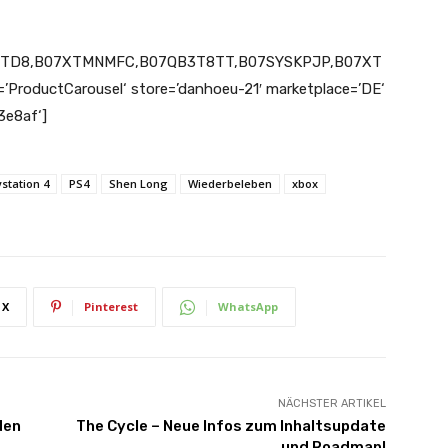
2JTD8,B07XTMNMFC,B07QB3T8TT,B07SYSKPJP,B07XT
roductCarousel‘ store=’danhoeu-21′ marketplace=’DE‘
3e8af‘]
ystation 4
PS4
Shen Long
Wiederbeleben
xbox
X
Pinterest
WhatsApp
NÄCHSTER ARTIKEL
den
The Cycle – Neue Infos zum Inhaltsupdate
und Roadmap!