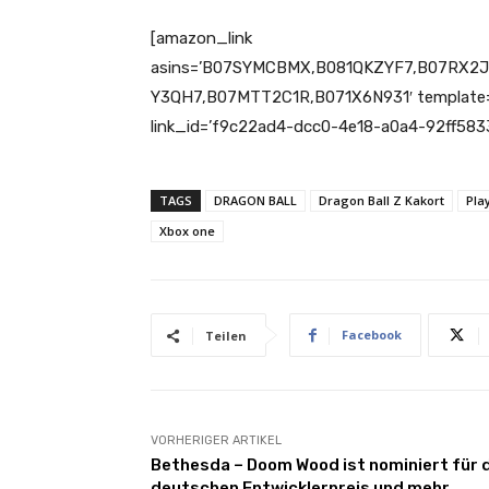
[amazon_link
asins=’B07SYMCBMX,B081QKZYF7,B07RX
Y3QH7,B07MTT2C1R,B071X6N931′ template=’P
link_id=’f9c22ad4-dcc0-4e18-a0a4-92ff583
TAGS
DRAGON BALL
Dragon Ball Z Kakort
Pla
Xbox one
Facebook
Teilen
VORHERIGER ARTIKEL
Bethesda – Doom Wood ist nominiert für 
deutschen Entwicklerpreis und mehr