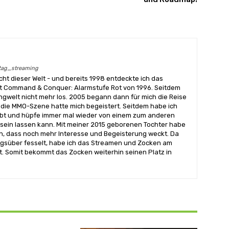
rtag_streaming
icht dieser Welt - und bereits 1998 entdeckte ich das
t Command & Conquer: Alarmstufe Rot von 1996. Seitdem
gwelt nicht mehr los. 2005 begann dann für mich die Reise
d die MMO-Szene hatte mich begeistert. Seitdem habe ich
ebt und hüpfe immer mal wieder von einem zum anderen
 sein lassen kann. Mit meiner 2015 geborenen Tochter habe
n, dass noch mehr Interesse und Begeisterung weckt. Da
tagsüber fesselt, habe ich das Streamen und Zocken am
. Somit bekommt das Zocken weiterhin seinen Platz in