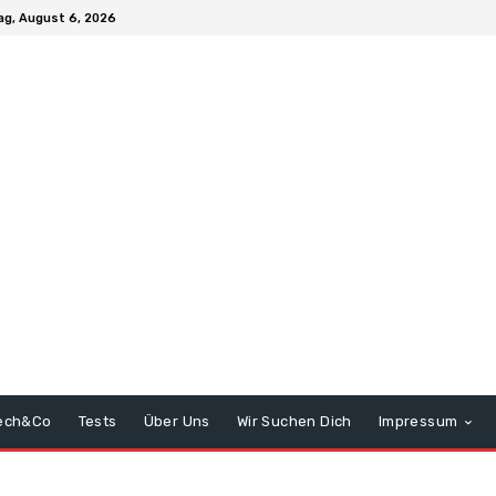
g, August 6, 2026
ech&Co
Tests
Über Uns
Wir Suchen Dich
Impressum