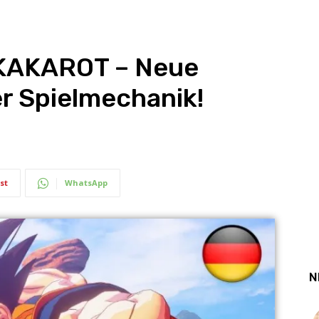
KAKAROT – Neue
r Spielmechanik!
st
WhatsApp
N