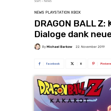
Start
News
NEWS
PLAYSTATION
XBOX
DRAGON BALL Z: 
Dialoge dank neue
By
Michael Barkow
22. November 2019
Facebook
X
Pintere