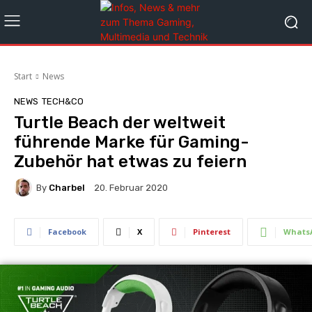
Start
News
NEWS
TECH&CO
Turtle Beach der weltweit
führende Marke für Gaming-
Zubehör hat etwas zu feiern
By
Charbel
20. Februar 2020
Facebook
X
Pinterest
Whats