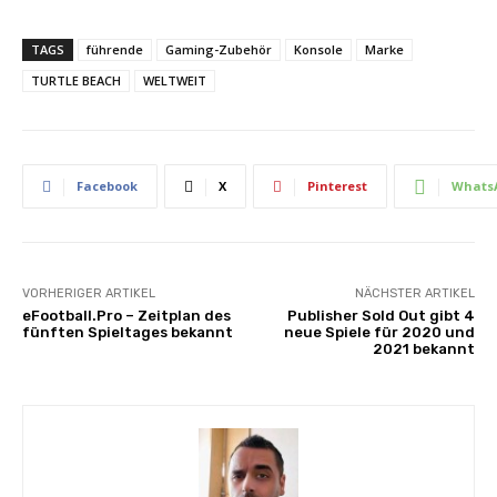
TAGS
führende
Gaming-Zubehör
Konsole
Marke
TURTLE BEACH
WELTWEIT
Facebook
X
Pinterest
Whats
VORHERIGER ARTIKEL
NÄCHSTER ARTIKEL
eFootball.Pro – Zeitplan des
Publisher Sold Out gibt 4
fünften Spieltages bekannt
neue Spiele für 2020 und
2021 bekannt