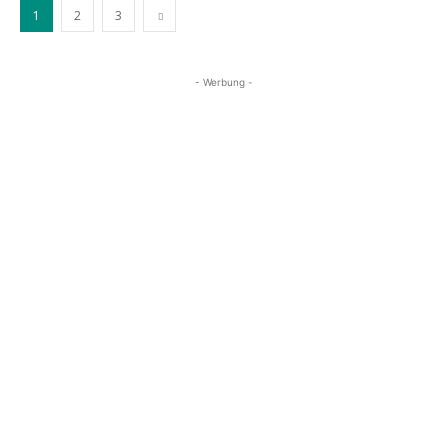
1
2
3
- Werbung -