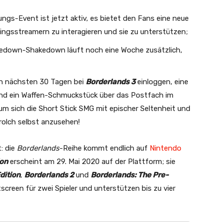
s-Event ist jetzt aktiv, es bietet den Fans eine neue
blingsstreamern zu interagieren und sie zu unterstützen;
kedown-Shakedown läuft noch eine Woche zusätzlich,
 den nächsten 30 Tagen bei
Borderlands 3
einloggen, eine
und ein Waffen-Schmuckstück über das Postfach im
, um sich die Short Stick SMG mit epischer Seltenheit und
olch selbst anzusehen!
: die
Borderlands
-Reihe kommt endlich auf
Nintendo
ion
erscheint am 29. Mai 2020 auf der Plattform; sie
dition
,
Borderlands 2
und
Borderlands: The Pre-
itscreen für zwei Spieler und unterstützen bis zu vier