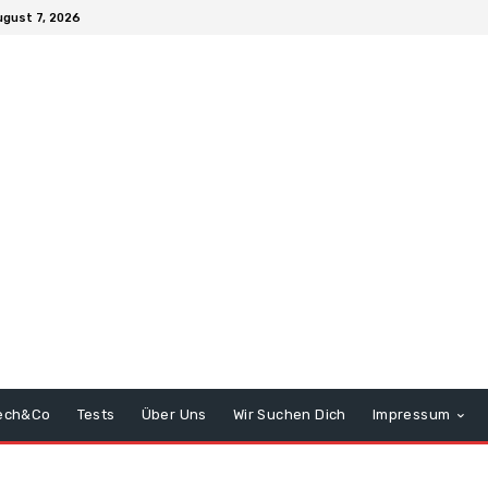
ugust 7, 2026
ech&Co
Tests
Über Uns
Wir Suchen Dich
Impressum