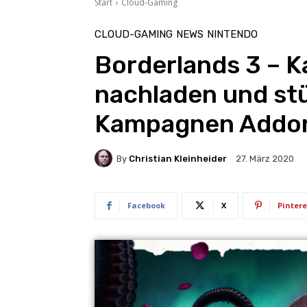
Start
Cloud-Gaming
CLOUD-GAMING
NEWS
NINTENDO
Borderlands 3 – 
nachladen und stü
Kampagnen Addo
By
Christian Kleinheider
27. März 2020
Facebook
X
Pintere