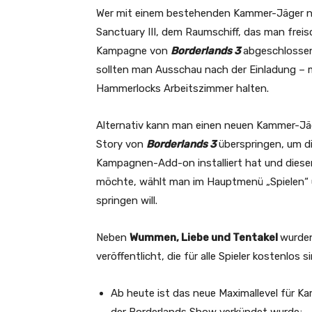
Wer mit einem bestehenden Kammer-Jäger nac
Sanctuary III, dem Raumschiff, das man fre
Kampagne von
Borderlands 3
abgeschlossen 
sollten man Ausschau nach der Einladung – m
Hammerlocks Arbeitszimmer halten.
Alternativ kann man einen neuen Kammer-Jäg
Story von
Borderlands 3
überspringen, um d
Kampagnen-Add-on installiert hat und diese
möchte, wählt man im Hauptmenü „Spielen“ 
springen will.
Neben
Wummen, Liebe und Tentakel
wurden
veröffentlicht, die für alle Spieler kostenlos s
Ab heute ist das neue Maximallevel für Ka