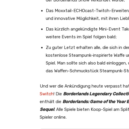
der Borderlands Show verkündet wurde;
Das Moxxtail-ECHOcast-Twitch-Erweiterung
und innovative Möglichkeit, mit ihren Lie
Das kürzlich angekündigte Mini-Event Ta
weitere Events im Spiel folgen bald;
Zu guter Letzt erhalten alle, die sich in
kostenlose Steampunk-inspirierte Waffe 
Spiel. Man sollte sich also bald einloggen
das Waffen-Schmuckstück Steampunk-Str
Und wer die Ankündigung heute verpasst hat
Switch
! Die
Borderlands Legendary Collect
enthält die
Borderlands: Game of the Year E
Sequel
. Alle Spiele bieten Koop-Spiel am Spl
Spieler online.