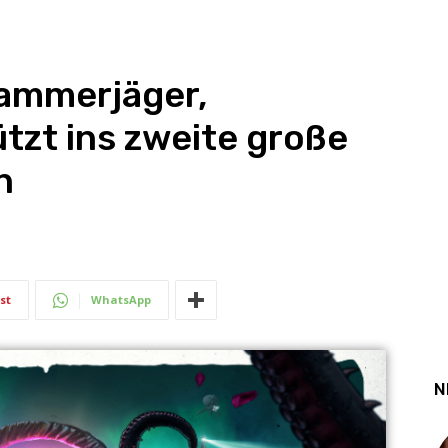
Kammerjäger,
tzt ins zweite große
n
st
WhatsApp
N