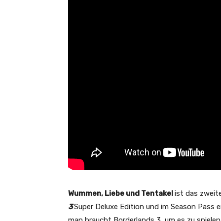
Wummen, Liebe und Tentakel
ist das zweit
3
Super Deluxe Edition und im Season Pass e
man braucht Borderlands 3, um es zu spielen