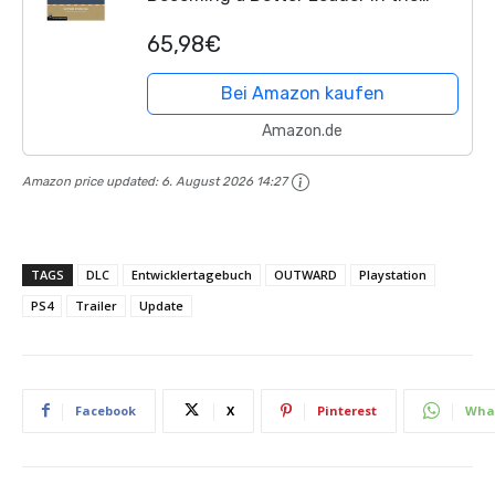
Workplace, in the Wilderness, and in
65,98€
Your Community
Bei Amazon kaufen
Amazon.de
Amazon price updated:
6. August 2026 14:27
TAGS
DLC
Entwicklertagebuch
OUTWARD
Playstation
PS4
Trailer
Update
Facebook
X
Pinterest
Wha