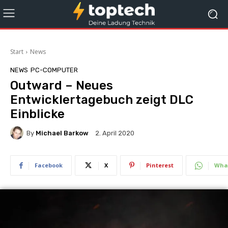
Start
News
NEWS
PC-COMPUTER
Outward – Neues
Entwicklertagebuch zeigt DLC
Einblicke
By
Michael Barkow
2. April 2020
Facebook
X
Pinterest
Wha