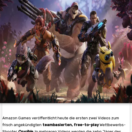
Amazon Games veröffentlicht heute die ersten zwei Videos zum
frisch angekündigten
teambasierten, free-to-play
Wettbewerbs-
Shooter
Crucible
. In mehreren Videos werden die zehn Jäger des