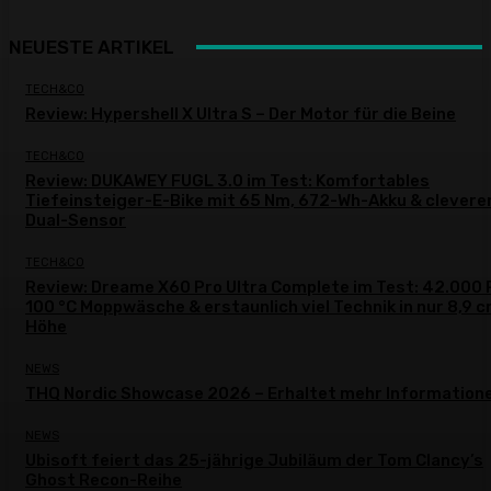
NEUESTE ARTIKEL
TECH&CO
Review: Hypershell X Ultra S – Der Motor für die Beine
TECH&CO
Review: DUKAWEY FUGL 3.0 im Test: Komfortables
Tiefeinsteiger-E-Bike mit 65 Nm, 672-Wh-Akku & clever
Dual-Sensor
TECH&CO
Review: Dreame X60 Pro Ultra Complete im Test: 42.000 
100 °C Moppwäsche & erstaunlich viel Technik in nur 8,9 
Höhe
NEWS
THQ Nordic Showcase 2026 – Erhaltet mehr Information
NEWS
Ubisoft feiert das 25-jährige Jubiläum der Tom Clancy’s
Ghost Recon-Reihe