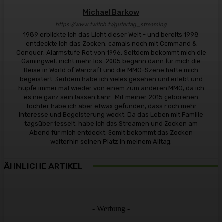
Michael Barkow
https://www.twitch.tv/gutertag_streaming
1989 erblickte ich das Licht dieser Welt - und bereits 1998
entdeckte ich das Zocken; damals noch mit Command &
Conquer: Alarmstufe Rot von 1996. Seitdem bekommt mich die
Gamingwelt nicht mehr los. 2005 begann dann für mich die
Reise in World of Warcraft und die MMO-Szene hatte mich
begeistert. Seitdem habe ich vieles gesehen und erlebt und
hüpfe immer mal wieder von einem zum anderen MMO, da ich
es nie ganz sein lassen kann. Mit meiner 2015 geborenen
Tochter habe ich aber etwas gefunden, dass noch mehr
Interesse und Begeisterung weckt. Da das Leben mit Familie
tagsüber fesselt, habe ich das Streamen und Zocken am
Abend für mich entdeckt. Somit bekommt das Zocken
weiterhin seinen Platz in meinem Alltag.
ÄHNLICHE ARTIKEL
- Werbung -