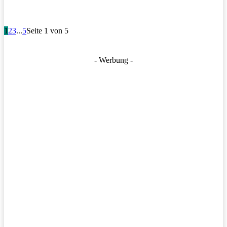
1
2
3
...
5
Seite 1 von 5
- Werbung -