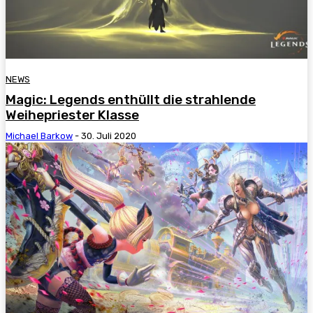
NEWS
Magic: Legends enthüllt die strahlende
Weihepriester Klasse
Michael Barkow
-
30. Juli 2020