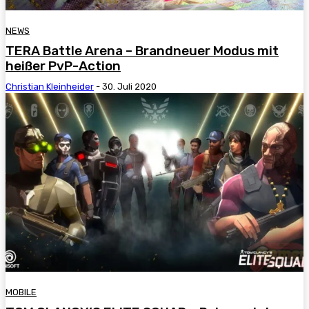
NEWS
TERA Battle Arena – Brandneuer Modus mit
heißer PvP-Action
Christian Kleinheider
-
30. Juli 2020
MOBILE