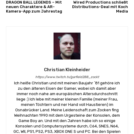
DRAGON BALL LEGENDS – Mit
Wired Productions schließt
neuen Charaktere & AR-
Distributions-Deal mit Koch
Kamera-App zum Jahrestag
Media
Christian Kleinheider
https://www.twitch.tv/garfield288_zockt
Ich heiße Christian und mit meinen Baujahr ´81 gehöre ich
zu den älteren Eisen der Gamer, wobei ich damit aber
immer noch nahe am europäischen Altersdurchschnitt
liege :) Ich lebe mit meiner kleinen Familie (meiner Frau,
meinen Töchtern und ner Hand voll Haustieren) im
Osnabrücker Land. Meine Leidenschaft zum Zocken fing
Weihnachten 1990 mit dem Urgesteine der Konsolen, dem
Game Boy an. Und mit den Jahren habe ich so einige
Konsolen und Computersysteme durch, C64, SNES, N64,
GC, WII, PS1, PS2, PS3, XBOX ONE S und PC. Bei den Spielen