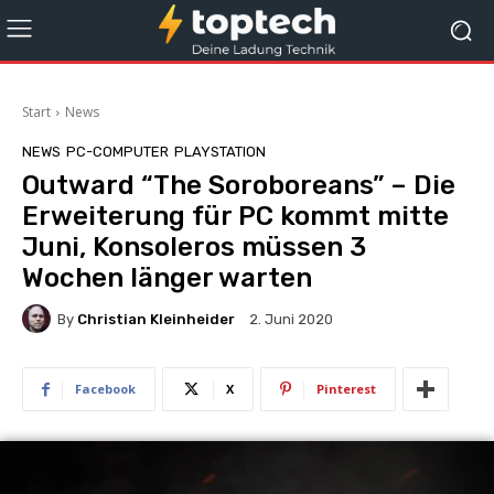
Start
News
NEWS
PC-COMPUTER
PLAYSTATION
Outward “The Soroboreans” – Die
Erweiterung für PC kommt mitte
Juni, Konsoleros müssen 3
Wochen länger warten
By
Christian Kleinheider
2. Juni 2020
Facebook
X
Pinterest