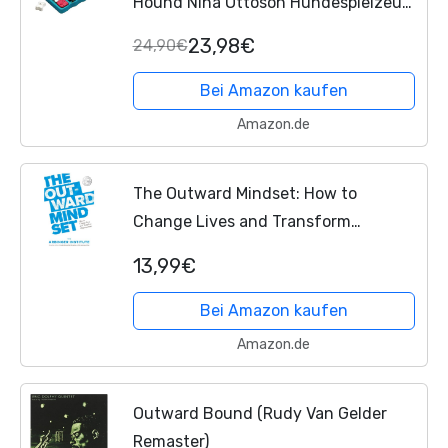
Hound Nina Ottoson Hundespielzeug,
Ziegel-Leckerli-Spielzeug,
23,98€
24,90€
Einheitsgröße, Blau Rot
Bei Amazon kaufen
Amazon.de
The Outward Mindset: How to
Change Lives and Transform
Organizations (English Edition)
13,99€
Bei Amazon kaufen
Amazon.de
Outward Bound (Rudy Van Gelder
Remaster)