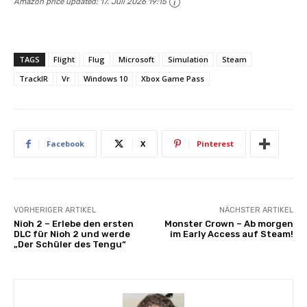
Amazon price updated:
17. Juli 2026 19:15
TAGS
Flight
Flug
Microsoft
Simulation
Steam
TrackIR
Vr
Windows 10
Xbox Game Pass
Facebook
X
Pinterest
VORHERIGER ARTIKEL
NÄCHSTER ARTIKEL
Nioh 2 – Erlebe den ersten
Monster Crown – Ab morgen
DLC für Nioh 2 und werde
im Early Access auf Steam!
„Der Schüler des Tengu“