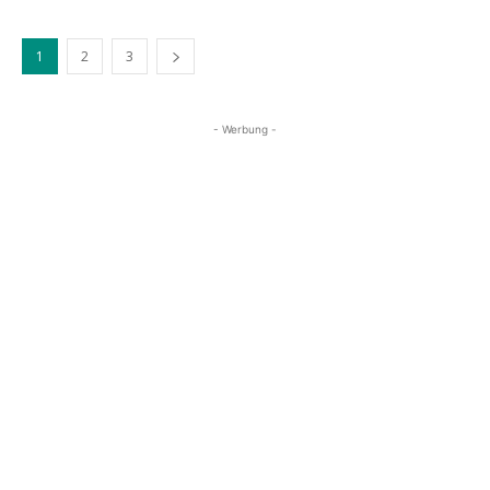
1
2
3
- Werbung -