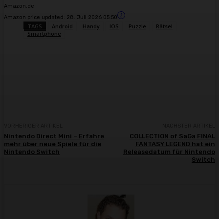
Amazon.de
Amazon price updated:
28. Juli 2026 05:50
TAGS
Android
Handy
IOS
Puzzle
Rätsel
Smartphone
Facebook
X
Pinterest
WhatsApp
VORHERIGER ARTIKEL
NÄCHSTER ARTIKEL
Nintendo Direct Mini – Erfahre
COLLECTION of SaGa FINAL
mehr über neue Spiele für die
FANTASY LEGEND hat ein
Nintendo Switch
Releasedatum für Nintendo
Switch