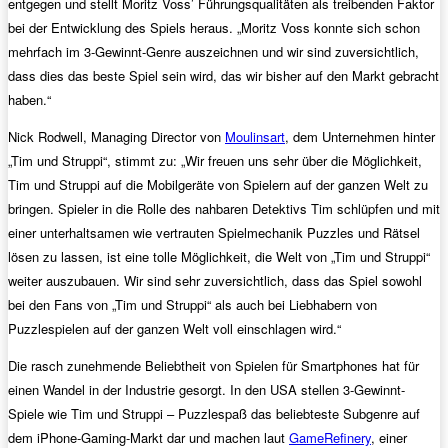
entgegen und stellt Moritz Voss’ Führungsqualitäten als treibenden Faktor
bei der Entwicklung des Spiels heraus. „Moritz Voss konnte sich schon
mehrfach im 3-Gewinnt-Genre auszeichnen und wir sind zuversichtlich,
dass dies das beste Spiel sein wird, das wir bisher auf den Markt gebracht
haben.“
Nick Rodwell, Managing Director von
Moulinsart
, dem Unternehmen hinter
„Tim und Struppi“, stimmt zu: „Wir freuen uns sehr über die Möglichkeit,
Tim und Struppi auf die Mobilgeräte von Spielern auf der ganzen Welt zu
bringen. Spieler in die Rolle des nahbaren Detektivs Tim schlüpfen und mit
einer unterhaltsamen wie vertrauten Spielmechanik Puzzles und Rätsel
lösen zu lassen, ist eine tolle Möglichkeit, die Welt von „Tim und Struppi“
weiter auszubauen. Wir sind sehr zuversichtlich, dass das Spiel sowohl
bei den Fans von „Tim und Struppi“ als auch bei Liebhabern von
Puzzlespielen auf der ganzen Welt voll einschlagen wird.“
Die rasch zunehmende Beliebtheit von Spielen für Smartphones hat für
einen Wandel in der Industrie gesorgt. In den USA stellen 3-Gewinnt-
Spiele wie Tim und Struppi – Puzzlespaß das beliebteste Subgenre auf
dem iPhone-Gaming-Markt dar und machen laut
GameRefinery
, einer