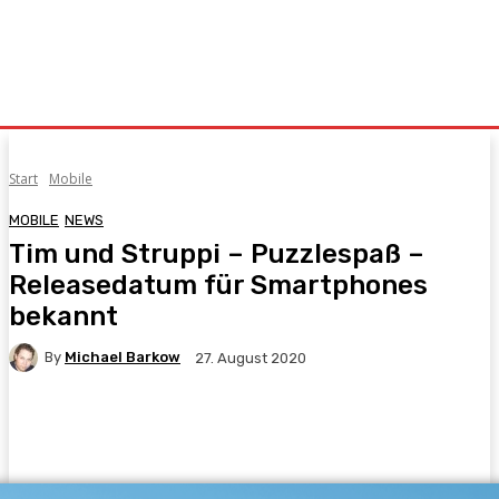
Start
Mobile
MOBILE
NEWS
Tim und Struppi – Puzzlespaß –
Releasedatum für Smartphones
bekannt
By
Michael Barkow
27. August 2020
Facebook
X
Pinterest
WhatsApp