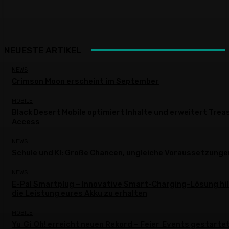
NEUESTE ARTIKEL
NEWS
Crimson Moon erscheint im September
MOBILE
Black Desert Mobile optimiert Inhalte und erweitert Trea
Access
NEWS
Schule und KI: Große Chancen, ungleiche Voraussetzunge
NEWS
E-Pal Smartplug – Innovative Smart-Charging-Lösung hil
die Leistung eures Akku zu erhalten
MOBILE
Yu‑Gi‑Oh! erreicht neuen Rekord – Feier‑Events gestarte