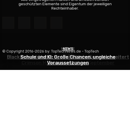
geschützten Elemente sind Eigentum der jeweiligen
Rechteinhaber.
MOBILE
NEWS
© Copyright 2016-2026 by: TopTechNews.de - TopTech
NEWS
Black Desert Mobile optimiert Inhalte und erweitert
Schule und KI: Große Chancen, ungleiche
Crimson Moon erscheint im September
Voraussetzungen
Treasure Access