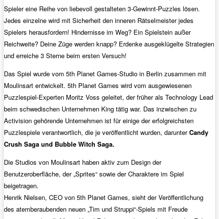
Spieler eine Reihe von liebevoll gestalteten 3-Gewinnt-Puzzles lösen.
Jedes einzelne wird mit Sicherheit den inneren Rätselmeister jedes
Spielers herausfordern! Hindernisse im Weg? Ein Spielstein außer
Reichweite? Deine Züge werden knapp? Erdenke ausgeklügelte Strategien
und erreiche 3 Sterne beim ersten Versuch!
Das Spiel wurde vom 5th Planet Games-Studio in Berlin zusammen mit
Moulinsart entwickelt. 5th Planet Games wird vom ausgewiesenen
Puzzlespiel-Experten Moritz Voss geleitet, der früher als Technology Lead
beim schwedischen Unternehmen King tätig war. Das inzwischen zu
Activision gehörende Unternehmen ist für einige der erfolgreichsten
Puzzlespiele verantwortlich, die je veröffentlicht wurden, darunter
Candy
Crush Saga und Bubble Witch Saga.
Die Studios von Moulinsart haben aktiv zum Design der
Benutzeroberfläche, der „Sprites“ sowie der Charaktere im Spiel
beigetragen.
Henrik Nielsen, CEO von 5th Planet Games, sieht der Veröffentlichung
des atemberaubenden neuen „Tim und Struppi“-Spiels mit Freude