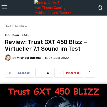
Start
Tech&Co
TECH&CO
TESTS
Review: Trust GXT 450 Blizz –
Virtueller 7.1 Sound im Test
By
Michael Barkow
11. Oktober 2020
Facebook
X
Pinterest