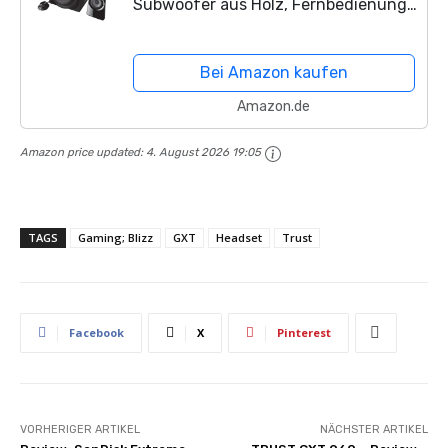
Subwoofer aus Holz, Fernbedienung,
120 Watt, für PC, Laptop, TV-Gerät,
Smartphone
und Tablet, schwarz
Bei Amazon kaufen
Amazon.de
Amazon price updated:
4. August 2026 19:05
TAGS
Gaming; Blizz
GXT
Headset
Trust
Facebook
X
Pinterest
VORHERIGER ARTIKEL
NÄCHSTER ARTIKEL