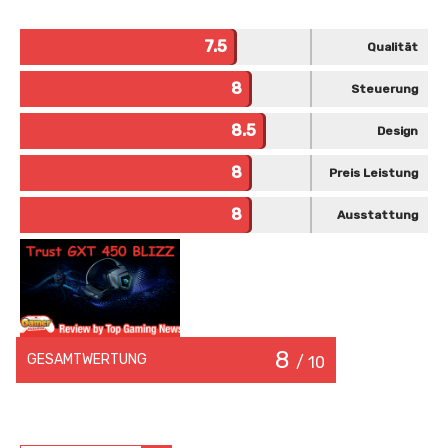
7.5
Qualität
8
Steuerung
8.5
Design
8
Preis Leistung
8
Ausstattung
8
GESAMTWERTUNG
/ 10