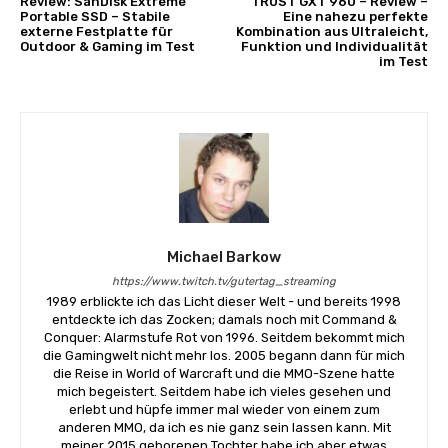
Review: SanDisk Extreme
TRUST GXT 960 – Review –
Portable SSD – Stabile
Eine nahezu perfekte
externe Festplatte für
Kombination aus Ultraleicht,
Outdoor & Gaming im Test
Funktion und Individualität
im Test
Michael Barkow
https://www.twitch.tv/gutertag_streaming
1989 erblickte ich das Licht dieser Welt - und bereits 1998
entdeckte ich das Zocken; damals noch mit Command &
Conquer: Alarmstufe Rot von 1996. Seitdem bekommt mich
die Gamingwelt nicht mehr los. 2005 begann dann für mich
die Reise in World of Warcraft und die MMO-Szene hatte
mich begeistert. Seitdem habe ich vieles gesehen und
erlebt und hüpfe immer mal wieder von einem zum
anderen MMO, da ich es nie ganz sein lassen kann. Mit
meiner 2015 geborenen Tochter habe ich aber etwas