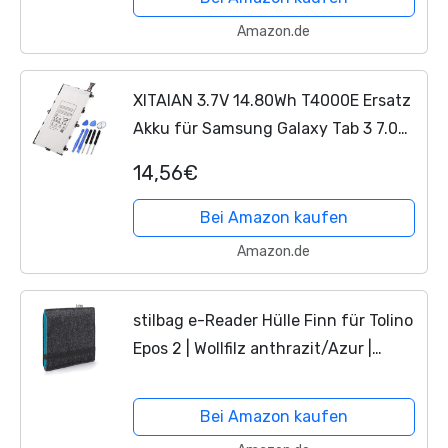
Amazon.de
XITAIAN 3.7V 14.80Wh T4000E Ersatz
Akku für Samsung Galaxy Tab 3 7.0
SM-T210R T210 T211 T217 T4000E
14,56€
Kids T2105 T2105 P3200 1588-7285
with Tools
Bei Amazon kaufen
Amazon.de
stilbag e-Reader Hülle Finn für Tolino
Epos 2 | Wollfilz anthrazit/Azur |
Schutzhülle Made in Germany
Bei Amazon kaufen