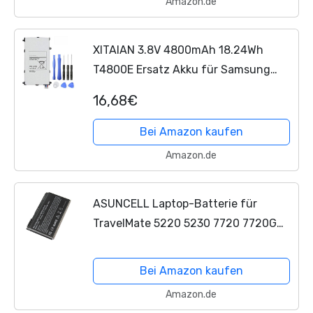
Amazon.de
XITAIAN 3.8V 4800mAh 18.24Wh
T4800E Ersatz Akku für Samsung
Galaxy Tab Pro 8.4 inch 8.4" T320
16,68€
T321 T325 SM-T320 SM-321
Bei Amazon kaufen
Amazon.de
ASUNCELL Laptop-Batterie für
TravelMate 5220 5230 7720 7720G
5310 5320 5520 5530 5530G 5710
5720 Extensa 5210 5220 5630 5630G
Bei Amazon kaufen
7220 7620 7620G 7620Z 5630 7220
Amazon.de