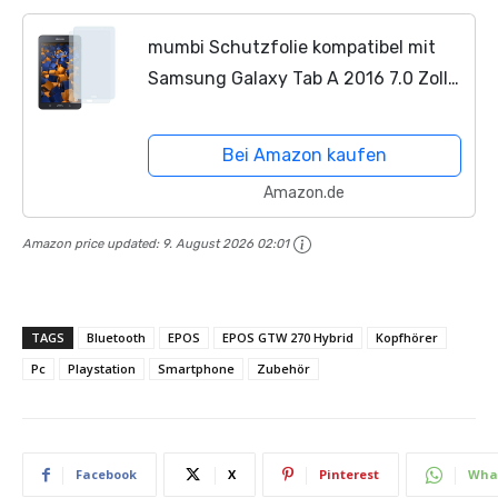
mumbi Schutzfolie kompatibel mit
Samsung Galaxy Tab A 2016 7.0 Zoll
Wi-Fi Folie klar, Displayschutzfolie
(2X)
Bei Amazon kaufen
Amazon.de
Amazon price updated:
9. August 2026 02:01
TAGS
Bluetooth
EPOS
EPOS GTW 270 Hybrid
Kopfhörer
Pc
Playstation
Smartphone
Zubehör
Facebook
X
Pinterest
Wha