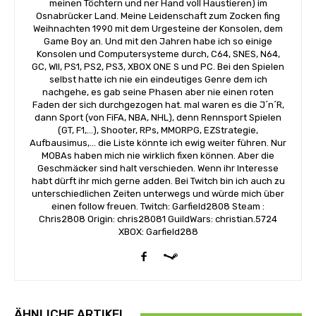
meinen Töchtern und ner Hand voll Haustieren) im
Osnabrücker Land. Meine Leidenschaft zum Zocken fing
Weihnachten 1990 mit dem Urgesteine der Konsolen, dem
Game Boy an. Und mit den Jahren habe ich so einige
Konsolen und Computersysteme durch, C64, SNES, N64,
GC, WII, PS1, PS2, PS3, XBOX ONE S und PC. Bei den Spielen
selbst hatte ich nie ein eindeutiges Genre dem ich
nachgehe, es gab seine Phasen aber nie einen roten
Faden der sich durchgezogen hat. mal waren es die J´n´R,
dann Sport (von FiFA, NBA, NHL), denn Rennsport Spielen
(GT, F1,...), Shooter, RPs, MMORPG, EZStrategie,
Aufbausimus,... die Liste könnte ich ewig weiter führen. Nur
MOBAs haben mich nie wirklich fixen können. Aber die
Geschmäcker sind halt verschieden. Wenn ihr Interesse
habt dürft ihr mich gerne adden. Bei Twitch bin ich auch zu
unterschiedlichen Zeiten unterwegs und würde mich über
einen follow freuen. Twitch: Garfield2808 Steam :
Chris2808 Origin: chris28081 GuildWars: christian.5724
XBOX: Garfield288
ÄHNLICHE ARTIKEL