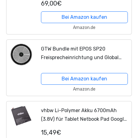
69,00€
Bei Amazon kaufen
Amazon.de
GTW Bundle mit EPOS SP20
Freisprecheinrichtung und Global
Teck Gold Supportplan – für
Streaming, Sprach- und Video,
Bei Amazon kaufen
Entfernungslernen, Remote-Arbeit,
Amazon.de
Schule,...
vhbw Li-Polymer Akku 6700mAh
(3.8V) für Tablet Netbook Pad Google
Nexus 9, 9 TD-LTE, 9 WiFi, 0P82100
15,49€
wie B0P82100, 35H00218-00M.