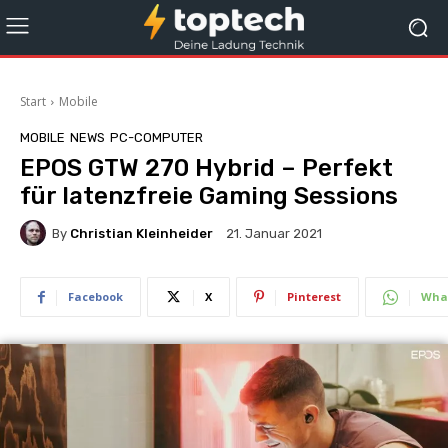
Start
Mobile
MOBILE
NEWS
PC-COMPUTER
EPOS GTW 270 Hybrid – Perfekt
für latenzfreie Gaming Sessions
By
Christian Kleinheider
21. Januar 2021
Facebook
X
Pinterest
Wha