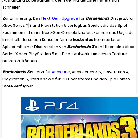
Ausrüstung zu bewundern, denn der Murdercane nähert sich
schneller.
Zur Erinnerung: Das
Next-Gen-Upgrade
für
Borderlands 3
ist jetzt für
Xbox Series X|S und PlayStation 5 verfügbar. Spieler, die das Spiel
zusammen mit einer Next-Gen-Konsole kaufen, können das Upgrade
innerhalb derselben Konsolenfamilie
kostenlos
herunterladen.
Spieler mit einer Disc-Version von
Borderlands 3
benötigen eine Xbox
Series X oder PlayStation 5 mit Disc-Laufwerk, um dieses Feature
nutzen zu können.
Borderlands 3
ist jetzt für
Xbox One
, Xbox Series X|S, PlayStation 4,
PlayStation 5, Stadia sowie für PC über Steam und den Epic Games
Store verfügbar.