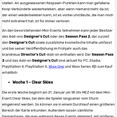
stellen. An ausgewiesenen Respawn-Punkten kann man gefallene
Koop-Verbündete wiederbeleben, aber wenn niemand mehr da ist,
der einen wiederbeleben kann, ist es vorbei und Beute, die man noch
nicht extrahiert hat, ist für immer verloren.
An den bevorstehenden Mini-Events teilnehmen kann jeder Besitzer
des Add-ons
Designer’s Cut
oder des
Season Pass 2
, der zurzeit
den
Designer’s Cut
sowie zusätzliche kosmetische Inhalte umfasst
und bei seiner Veröffentlichung im Frühjahr auch das
brandneue
Director’s Cut
-Add-on enthalten wird. Der
Season Pass
2
und das Add-on
Designer
’s Cut
sind aktuell für PC, Stadia,
PlayStation 4, PlayStation 5,
Xbox One
und Xbox Series X|S zum Kauf
erhältlich:
Woche 1 – Clear Skies
Die erste Woche beginnt am 21. Januar um 18 Uhr MEZ mit dem Mini-
Event Clear Skies, bei dem die Spieler langsamer vom Sturm
eingekreist werden. So können sie in einem Durchlauf einen größeren
Bereich der Karte erkunden. Außerdem lassen sämtliche
Gegnertypen, die man während dieses Events eliminiert, mit größerer