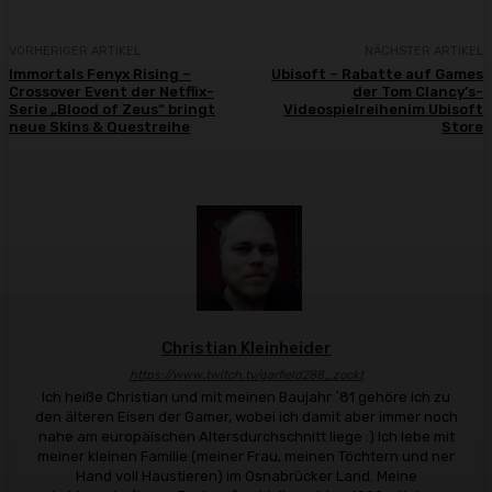
VORHERIGER ARTIKEL
NÄCHSTER ARTIKEL
Immortals Fenyx Rising –
Ubisoft – Rabatte auf Games
Crossover Event der Netflix-
der Tom Clancy’s-
Serie „Blood of Zeus“ bringt
Videospielreihenim Ubisoft
neue Skins & Questreihe
Store
Christian Kleinheider
https://www.twitch.tv/garfield288_zockt
Ich heiße Christian und mit meinen Baujahr ´81 gehöre ich zu
den älteren Eisen der Gamer, wobei ich damit aber immer noch
nahe am europäischen Altersdurchschnitt liege :) Ich lebe mit
meiner kleinen Familie (meiner Frau, meinen Töchtern und ner
Hand voll Haustieren) im Osnabrücker Land. Meine