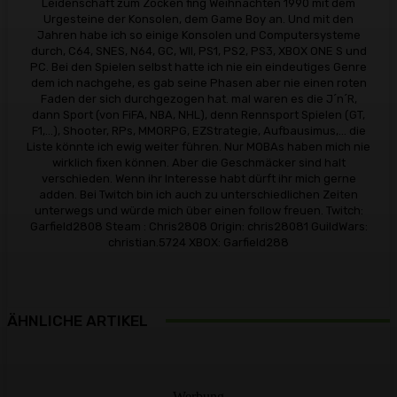
Leidenschaft zum Zocken fing Weihnachten 1990 mit dem
Urgesteine der Konsolen, dem Game Boy an. Und mit den
Jahren habe ich so einige Konsolen und Computersysteme
durch, C64, SNES, N64, GC, WII, PS1, PS2, PS3, XBOX ONE S und
PC. Bei den Spielen selbst hatte ich nie ein eindeutiges Genre
dem ich nachgehe, es gab seine Phasen aber nie einen roten
Faden der sich durchgezogen hat. mal waren es die J´n´R,
dann Sport (von FiFA, NBA, NHL), denn Rennsport Spielen (GT,
F1,...), Shooter, RPs, MMORPG, EZStrategie, Aufbausimus,... die
Liste könnte ich ewig weiter führen. Nur MOBAs haben mich nie
wirklich fixen können. Aber die Geschmäcker sind halt
verschieden. Wenn ihr Interesse habt dürft ihr mich gerne
adden. Bei Twitch bin ich auch zu unterschiedlichen Zeiten
unterwegs und würde mich über einen follow freuen. Twitch:
Garfield2808 Steam : Chris2808 Origin: chris28081 GuildWars:
christian.5724 XBOX: Garfield288
ÄHNLICHE ARTIKEL
- Werbung -