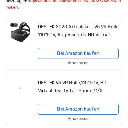
hinzufügen:
https://store.steampowered.com/app/1337530/Mask
maker/
.
DESTEK 2020 Aktualisiert V5 VR Brille,
110°FOV, Augenschutz HD Virtual
Reality mit Bluetooth Fernbedienung
für iPhone
Bei Amazon kaufen
12/11/X/Xs/Max/8P/7P/8/7,
Amazon.de
Samsung...
DESTEK V5 VR Brille,110°FOV, HD
Virtual Reality für iPhone 11/X
Max/XR/X/Xs/8 Plus/7 Plus/6
Plus/6s Plus, für Samsung
Bei Amazon kaufen
S10/S10e/S10 Plus/Note 9/Note
Amazon.de
8/S9/S9...