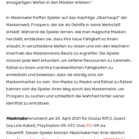
einzigartigen Welten in den Masken erleben.“
In
Maskmaker
treffen Spieler auf das mächtige „Oberhaupt” der
Maskenwelt, Prospero, der sie als Gehilfe in seine Werkstatt
einlädt. Während die Spieler lernen, wie man magische Masken
herstellt, entdecken sie, dass ihre neue Fähigkeit es ihnen
erlaubt, in verschiedene Welten zu reisen und von den Wächtern
innerhalb des Maskenreichs Besitz zu ergreifen. Die Spieler
müssen jede Welt erkunden, um seltene Ressourcen zu sammeln,
Rätsel zu lösen und ihre handwerklichen Fähigkeiten zu
entwickeln und beweisen, dass sie würdig sind, ein
Maskenmacher zu sein. Von Maske zu Maske und Rätsel zu Rätsel
bahnen sich die Spieler ihren Weg durch das Maskenreich, um
Prospero zu suchen und schließlich die Wahrheit hinter seiner
Identität zu enträtseln.
Maskmaker
erscheint am 20. April 2021 für Oculus Rift S, Quest
(via Link-Kabel), PlayStation VR, HTC Vive,
PC
-VR via
SteamVR. Steam-Spieler können
Maskmaker
hier ihrer Wishlist