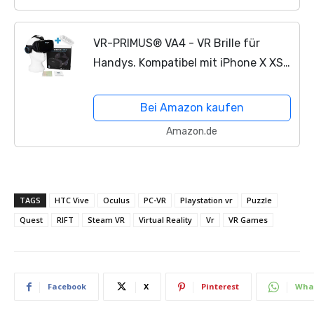
VR-PRIMUS® VA4 - VR Brille für
Handys. Kompatibel mit iPhone X XS
XR 11 Pro und Android Handys bis 6.2
Zoll z.B. Samsung,Huawei,LG,Sony,
Bei Amazon kaufen
Xiaomi, Google...
Amazon.de
TAGS
HTC Vive
Oculus
PC-VR
Playstation vr
Puzzle
Quest
RIFT
Steam VR
Virtual Reality
Vr
VR Games
Facebook
X
Pinterest
Wha