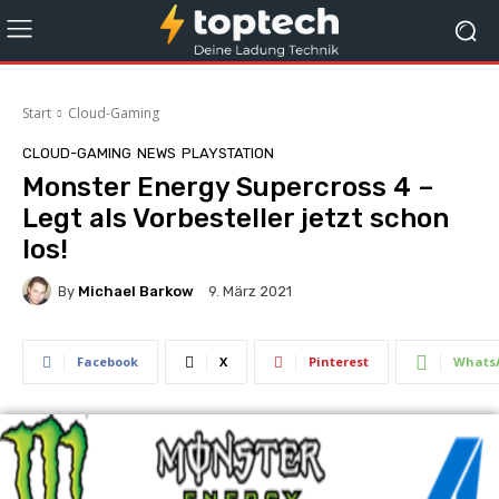
Start
Cloud-Gaming
CLOUD-GAMING
NEWS
PLAYSTATION
Monster Energy Supercross 4 –
Legt als Vorbesteller jetzt schon
los!
By
Michael Barkow
9. März 2021
Facebook
X
Pinterest
Whats