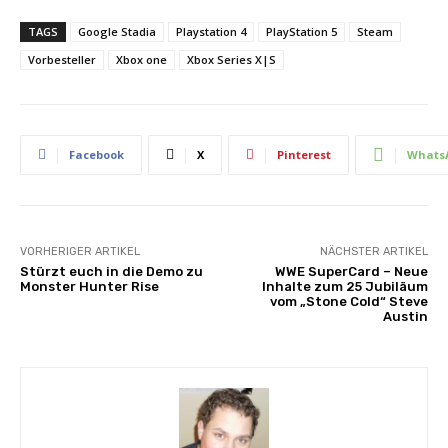
TAGS
Google Stadia
Playstation 4
PlayStation 5
Steam
Vorbesteller
Xbox one
Xbox Series X|S
Facebook
X
Pinterest
Whats
VORHERIGER ARTIKEL
NÄCHSTER ARTIKEL
Stürzt euch in die Demo zu
WWE SuperCard – Neue
Monster Hunter Rise
Inhalte zum 25 Jubiläum
vom „Stone Cold“ Steve
Austin