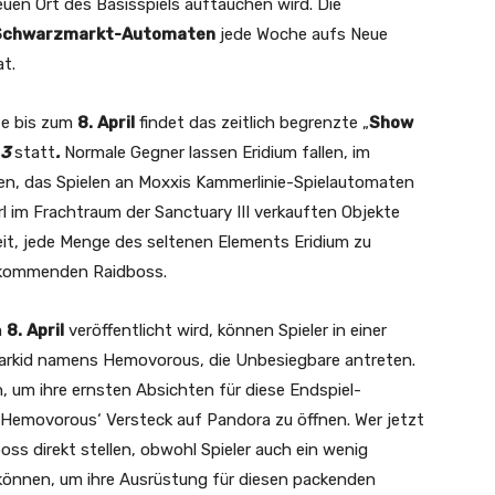
en Ort des Basisspiels auftauchen wird. Die
 Schwarzmarkt-Automaten
jede Woche aufs Neue
t.
te bis zum
8.
April
findet das zeitlich begrenzte „
Show
 3
statt
.
Normale Gegner lassen Eridium fallen, im
en, das Spielen an Moxxis Kammerlinie-Spielautomaten
rl im Frachtraum der Sanctuary III verkauften Objekte
heit, jede Menge des seltenen Elements Eridium zu
n kommenden Raidboss.
m
8.
April
veröffentlicht wird, können Spieler in einer
arkid namens Hemovorous, die Unbesiegbare antreten.
 um ihre ernsten Absichten für diese Endspiel-
 Hemovorous‘ Versteck auf Pandora zu öffnen. Wer jetzt
ss direkt stellen, obwohl Spieler auch ein wenig
önnen, um ihre Ausrüstung für diesen packenden