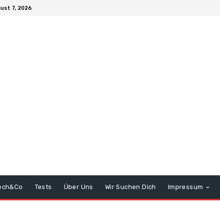
gust 7, 2026
ech&Co
Tests
Über Uns
Wir Suchen Dich
Impressum