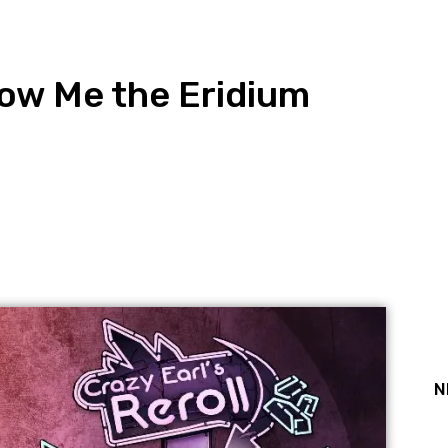
ow Me the Eridium
st
WhatsApp
N