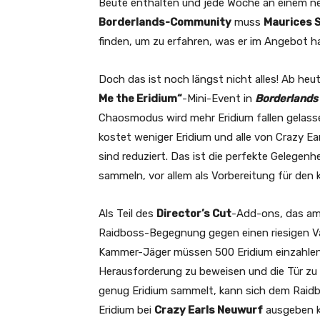
Beute enthalten und jede Woche an einem neu
Borderlands-Community
muss
Maurices
finden, um zu erfahren, was er im Angebot ha
Doch das ist noch längst nicht alles! Ab heu
Me the Eridium“
-Mini-Event in
Borderlands
Chaosmodus wird mehr Eridium fallen gelass
kostet weniger Eridium und alle von Crazy Ea
sind reduziert. Das ist die perfekte Gelegen
sammeln, vor allem als Vorbereitung für de
Als Teil des
Director’s Cut
-Add-ons, das a
Raidboss-Begegnung gegen einen riesigen V
Kammer-Jäger müssen 500 Eridium einzahlen,
Herausforderung zu beweisen und die Tür zu
genug Eridium sammelt, kann sich dem Raidbo
Eridium bei
Crazy Earls Neuwurf
ausgeben k