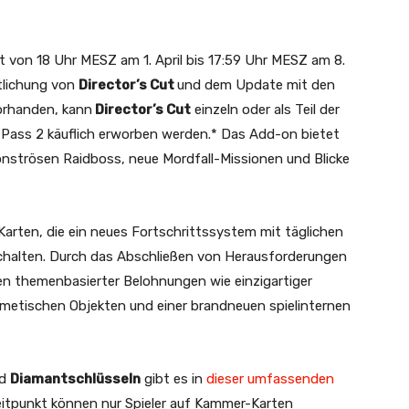
t von 18 Uhr MESZ am 1. April bis 17:59 Uhr MESZ am 8.
ntlichung von
Director’s Cut
und dem Update mit den
orhanden, kann
Director’s Cut
einzeln oder als Teil der
 Pass 2 käuflich erworben werden.* Das Add-on bietet
onströsen Raidboss, neue Mordfall-Missionen und Blicke
arten, die ein neues Fortschrittssystem mit täglichen
chalten. Durch das Abschließen von Herausforderungen
en themenbasierter Belohnungen wie einzigartiger
metischen Objekten und einer brandneuen spielinternen
nd
Diamantschlüsseln
gibt es in
dieser umfassenden
itpunkt können nur Spieler auf Kammer-Karten