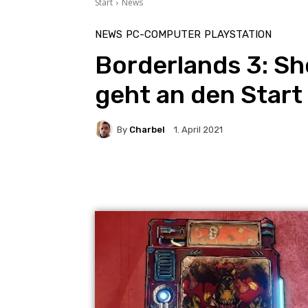
Start
News
NEWS
PC-COMPUTER
PLAYSTATION
Borderlands 3: Sh
geht an den Start
By
Charbel
1. April 2021
Facebook
X
Pintere