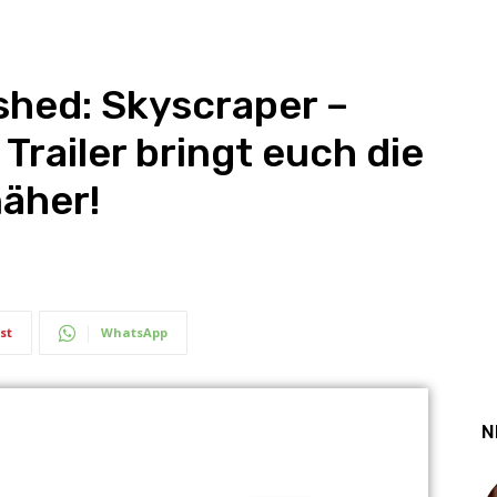
shed: Skyscraper –
Trailer bringt euch die
äher!
st
WhatsApp
N