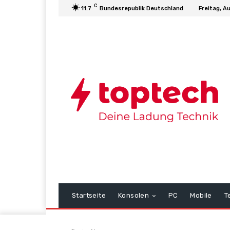
C
11.7
Bundesrepublik Deutschland
Freitag, A
Startseite
Konsolen
PC
Mobile
T