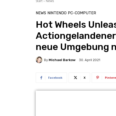
Start
News
NEWS
NINTENDO
PC-COMPUTER
Hot Wheels Unlea
Actiongelandener 
neue Umgebung n
By
Michael Barkow
30. April 2021
Facebook
X
Pintere