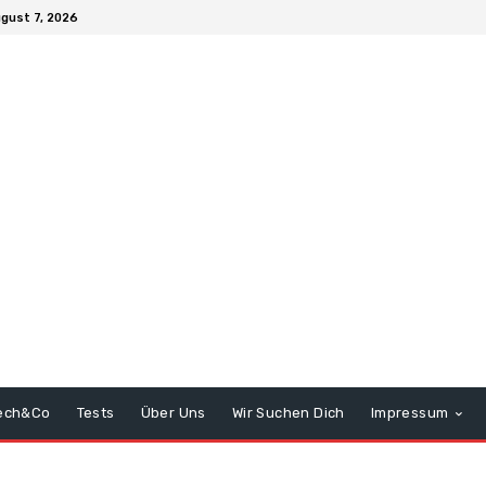
ugust 7, 2026
ech&Co
Tests
Über Uns
Wir Suchen Dich
Impressum