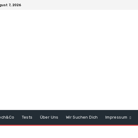
gust 7, 2026
ech&Co
Tests
Über Uns
Wir Suchen Dich
Impressum