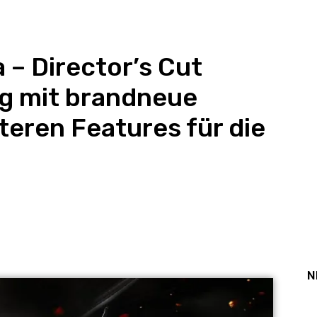
 – Director’s Cut
ng mit brandneue
eren Features für die
t
WhatsApp
N