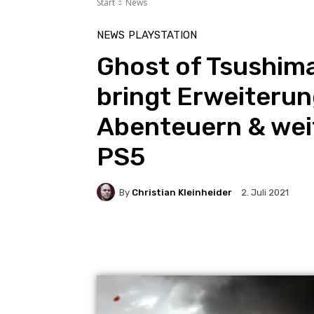
Start
News
NEWS
PLAYSTATION
Ghost of Tsushima
bringt Erweiteru
Abenteuern & weit
PS5
By
Christian Kleinheider
2. Juli 2021
Facebook
X
Pinteres