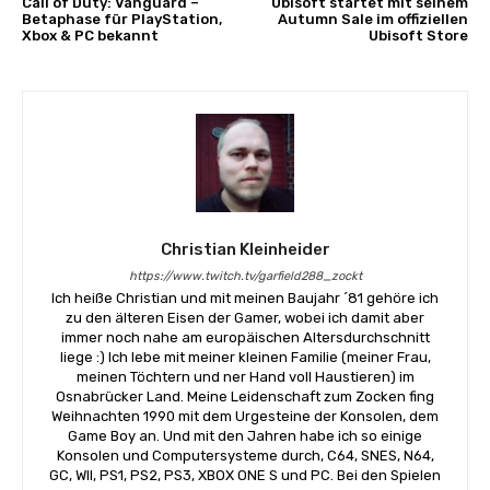
Call of Duty: Vanguard –
Ubisoft startet mit seinem
Betaphase für PlayStation,
Autumn Sale im offiziellen
Xbox & PC bekannt
Ubisoft Store
Christian Kleinheider
https://www.twitch.tv/garfield288_zockt
Ich heiße Christian und mit meinen Baujahr ´81 gehöre ich
zu den älteren Eisen der Gamer, wobei ich damit aber
immer noch nahe am europäischen Altersdurchschnitt
liege :) Ich lebe mit meiner kleinen Familie (meiner Frau,
meinen Töchtern und ner Hand voll Haustieren) im
Osnabrücker Land. Meine Leidenschaft zum Zocken fing
Weihnachten 1990 mit dem Urgesteine der Konsolen, dem
Game Boy an. Und mit den Jahren habe ich so einige
Konsolen und Computersysteme durch, C64, SNES, N64,
GC, WII, PS1, PS2, PS3, XBOX ONE S und PC. Bei den Spielen