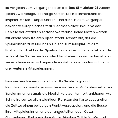
Im Vergleich zum Vorgänger bietet der
Bus Simulator 21
zudem
gleich zwei riesige, lebendige Karten: Die nordamerikanisch
inspirierte Stadt „Angel Shores“ und die aus dem Vorgänger
bekannte europäische Stadt “Seaside Valley” inklusive der
Gebiete der offiziellen Kartenerweiterung. Beide Karten warten
mit einem noch freieren Open-World-Ansatz auf, der die
Spieler:innen zum Erkunden einlädt: zum Beispiel um dem
Bushändler direkt in der Spielwelt einen Besuch abzustatten oder
sich auf die Suche nach versteckten Geheimnissen zu begeben –
sei es alleine oder im kooperativen Mehrspielermodus mit bis zu
drei weiteren Mitspieler:innen.
Eine weitere Neuerung stellt der fließende Tag- und
Nachtwechsel samt dynamischem Wetter dar. Außerdem erhalten
Spieler:innen erstmals die Möglichkeit, auf Komfortfunktionen wie
Schnellreisen zu allen wichtigen Punkten der Karte zuzugreifen,
die Zeit zu einem beliebigen Punkt vorzuspulen, und die Busse
ihrer Mitspieler:innen und der angestellten oder KIs zu
übernehmen. Frei nach dem Motto „Weniger Zeit in Menüs und