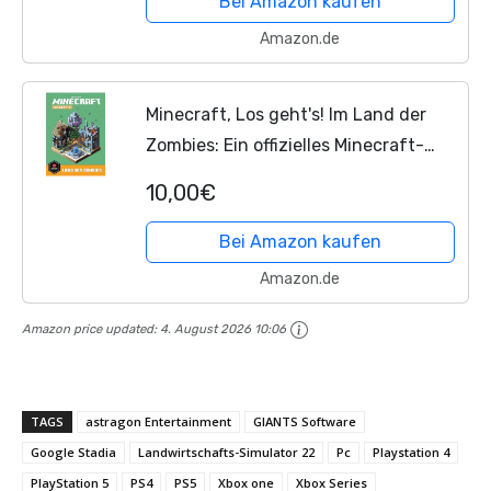
Bei Amazon kaufen
Amazon.de
Minecraft, Los geht's! Im Land der
Zombies: Ein offizielles Minecraft-
Buch (Minecraft - Schnelleinstieg,
10,00€
Band 2)
Bei Amazon kaufen
Amazon.de
Amazon price updated:
4. August 2026 10:06
TAGS
astragon Entertainment
GIANTS Software
Google Stadia
Landwirtschafts-Simulator 22
Pc
Playstation 4
PlayStation 5
PS4
PS5
Xbox one
Xbox Series