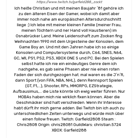
https://www.twitch.tv/garfield288_zockt
Ich heiße Christian und mit meinen Baujahr ´81 gehöre ich
zu den älteren Eisen der Gamer, wobei ich damit aber
immer noch nahe am europäischen Altersdurchschnitt
liege :) Ich lebe mit meiner kleinen Familie (meiner Frau,
meinen Töchtern und ner Hand voll Haustieren) im
Osnabrücker Land. Meine Leidenschaft zum Zocken fing
Weihnachten 1990 mit dem Urgesteine der Konsolen, dem
Game Boy an. Und mit den Jahren habe ich so einige
Konsolen und Computersysteme durch, C64, SNES, N64,
GC, WII, PS1, PS2, PS3, XBOX ONE S und PC. Bei den Spielen
selbst hatte ich nie ein eindeutiges Genre dem ich
nachgehe, es gab seine Phasen aber nie einen roten
Faden der sich durchgezogen hat. mal waren es die J´n´R,
dann Sport (von FiFA, NBA, NHL), denn Rennsport Spielen
(GT, F1,...), Shooter, RPs, MMORPG, EZStrategie,
Aufbausimus,... die Liste könnte ich ewig weiter führen. Nur
MOBAs haben mich nie wirklich fixen können. Aber die
Geschmäcker sind halt verschieden. Wenn ihr Interesse
habt dürft ihr mich gerne adden. Bei Twitch bin ich auch zu
unterschiedlichen Zeiten unterwegs und würde mich über
einen follow freuen. Twitch: Garfield2808 Steam :
Chris2808 Origin: chris28081 GuildWars: christian.5724
XBOX: Garfield288