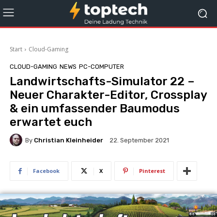
Start
Cloud-Gaming
CLOUD-GAMING
NEWS
PC-COMPUTER
Landwirtschafts-Simulator 22 –
Neuer Charakter-Editor, Crossplay
& ein umfassender Baumodus
erwartet euch
By
Christian Kleinheider
22. September 2021
Facebook
X
Pinterest