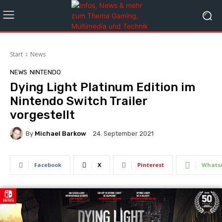
Start
News
NEWS
NINTENDO
Dying Light Platinum Edition im
Nintendo Switch Trailer
vorgestellt
By
Michael Barkow
24. September 2021
Facebook
X
Pinterest
Whats