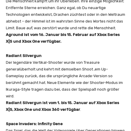
Die Menschheit kämpft um ihr Überleben. Ihre einzige Möglichkeit:
Entfernte Sterne erreichen. Ganz egal, ob Du neuartige
Technologien entwickelst, Drachen züchtest oder in den Weltraum
abhebst – der Himmel ist im wahrsten Sinne des Wortes nicht das
Limit. Baue auf, was zerstört wurde und rette die Menschheit.
Aground ist vom 16. Januar bis 15. Februar auf Xbox Series
X|S und Xbox One verfügbar.
Radiant Silvergun
Der legendäre Vertikal-Shooter wurde von Treasure
generalüberholt und kehrt mit demselben Shoot ‚em Up-
Gameplay zurück, das die ursprüngliche Arcade-Version so
berühmt gemacht hat. Neue Elemente wie der Shooter-Modus im
Ikuraga-Style tragen dazu bei, dass der Spielspaß noch größer
wird.
Radiant Silvergun ist vom 1. bis 15. Januar auf Xbox Series
X|S, Xbox One und Xbox 360 verfügbar
.
Space Invaders: Infinity Gene
Das Spiel, das die Welt der Videospiele über Generationen hinweg