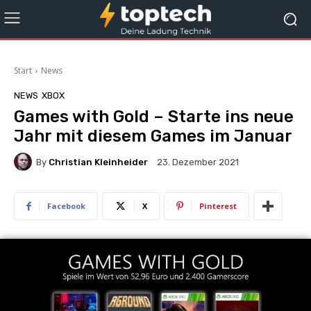
Start
News
NEWS
XBOX
Games with Gold – Starte ins neue
Jahr mit diesem Games im Januar
By
Christian Kleinheider
23. Dezember 2021
Facebook
X
Pinterest