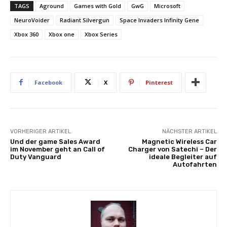
TAGS
Aground
Games with Gold
GwG
Microsoft
NeuroVoider
Radiant Silvergun
Space Invaders Infinity Gene
Xbox 360
Xbox one
Xbox Series
Facebook
X
Pinterest
VORHERIGER ARTIKEL
NÄCHSTER ARTIKEL
Und der game Sales Award
Magnetic Wireless Car
im November geht an Call of
Charger von Satechi – Der
Duty Vanguard
ideale Begleiter auf
Autofahrten