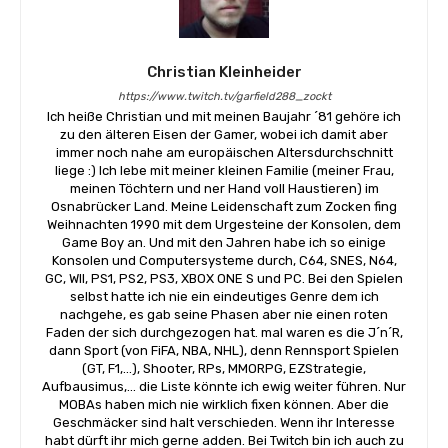
Christian Kleinheider
https://www.twitch.tv/garfield288_zockt
Ich heiße Christian und mit meinen Baujahr ´81 gehöre ich
zu den älteren Eisen der Gamer, wobei ich damit aber
immer noch nahe am europäischen Altersdurchschnitt
liege :) Ich lebe mit meiner kleinen Familie (meiner Frau,
meinen Töchtern und ner Hand voll Haustieren) im
Osnabrücker Land. Meine Leidenschaft zum Zocken fing
Weihnachten 1990 mit dem Urgesteine der Konsolen, dem
Game Boy an. Und mit den Jahren habe ich so einige
Konsolen und Computersysteme durch, C64, SNES, N64,
GC, WII, PS1, PS2, PS3, XBOX ONE S und PC. Bei den Spielen
selbst hatte ich nie ein eindeutiges Genre dem ich
nachgehe, es gab seine Phasen aber nie einen roten
Faden der sich durchgezogen hat. mal waren es die J´n´R,
dann Sport (von FiFA, NBA, NHL), denn Rennsport Spielen
(GT, F1,...), Shooter, RPs, MMORPG, EZStrategie,
Aufbausimus,... die Liste könnte ich ewig weiter führen. Nur
MOBAs haben mich nie wirklich fixen können. Aber die
Geschmäcker sind halt verschieden. Wenn ihr Interesse
habt dürft ihr mich gerne adden. Bei Twitch bin ich auch zu