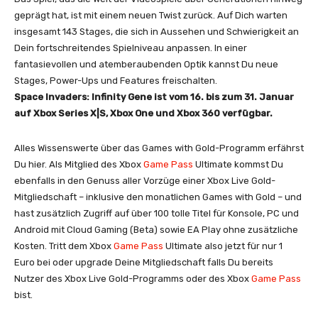
geprägt hat, ist mit einem neuen Twist zurück. Auf Dich warten
insgesamt 143 Stages, die sich in Aussehen und Schwierigkeit an
Dein fortschreitendes Spielniveau anpassen. In einer
fantasievollen und atemberaubenden Optik kannst Du neue
Stages, Power-Ups und Features freischalten.
Space Invaders: Infinity Gene ist vom 16. bis zum 31. Januar
auf Xbox Series X|S, Xbox One und Xbox 360 verfügbar.
Alles Wissenswerte über das Games with Gold-Programm erfährst
Du hier. Als Mitglied des Xbox
Game Pass
Ultimate kommst Du
ebenfalls in den Genuss aller Vorzüge einer Xbox Live Gold-
Mitgliedschaft – inklusive den monatlichen Games with Gold – und
hast zusätzlich Zugriff auf über 100 tolle Titel für Konsole, PC und
Android mit Cloud Gaming (Beta) sowie EA Play ohne zusätzliche
Kosten. Tritt dem Xbox
Game Pass
Ultimate also jetzt für nur 1
Euro bei oder upgrade Deine Mitgliedschaft falls Du bereits
Nutzer des Xbox Live Gold-Programms oder des Xbox
Game Pass
bist.