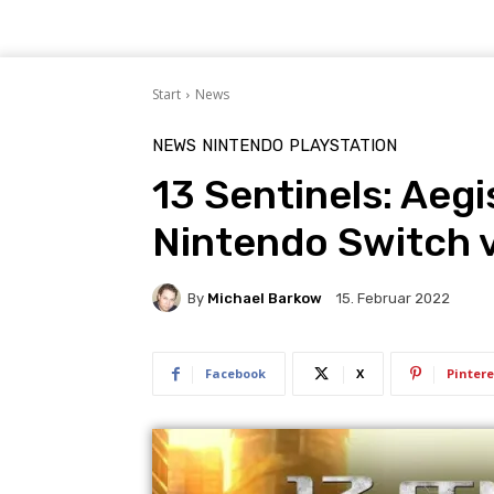
Start
News
NEWS
NINTENDO
PLAYSTATION
13 Sentinels: Aegi
Nintendo Switch v
By
Michael Barkow
15. Februar 2022
Facebook
X
Pintere