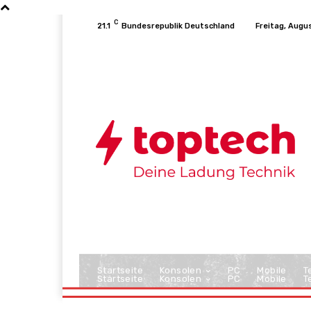
C
21.1
Bundesrepublik Deutschland
Freitag, Augu
Startseite
Konsolen
PC
Mobile
T
Startseite
Konsolen
PC
Mobile
T