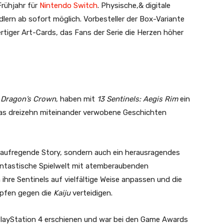
Frühjahr für
Nintendo Switch
. Physische,& digitale
lern ab sofort möglich. Vorbesteller der Box-Variante
rtiger Art-Cards, das Fans der Serie die Herzen höher
d
Dragon’s Crown
, haben mit
13 Sentinels: Aegis Rim
ein
das dreizehn miteinander verwobene Geschichten
e aufregende Story, sondern auch ein herausragendes
antastische Spielwelt mit atemberaubenden
re Sentinels auf vielfältige Weise anpassen und die
pfen gegen die
Kaiju
verteidigen.
 PlayStation 4 erschienen und war bei den Game Awards