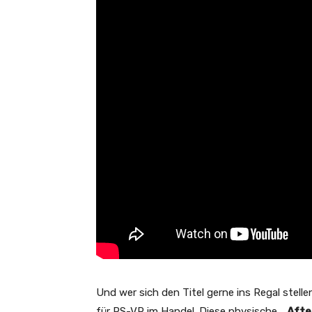
Und wer sich den Titel gerne ins Regal stell
für PS-VR im Handel. Diese physische „
Afte