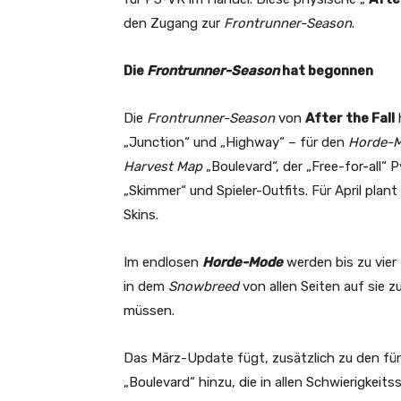
den Zugang zur
Frontrunner-Season
.
Die
Frontrunner-Season
hat begonnen
Die
Frontrunner-Season
von
After the Fall
h
„Junction“ und „Highway“ – für den
Horde-
Harvest Map
„Boulevard“, der „Free-for-all“
„Skimmer“ und Spieler-Outfits. Für April plan
Skins.
Im endlosen
Horde-Mode
werden bis zu vier
in dem
Snowbreed
von allen Seiten auf sie 
müssen.
Das März-Update fügt, zusätzlich zu den f
„Boulevard“ hinzu, die in allen Schwierigkeits