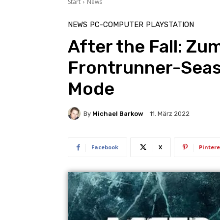
Start
News
NEWS
PC-COMPUTER
PLAYSTATION
After the Fall: Zu
Frontrunner-Seas
Mode
By
Michael Barkow
11. März 2022
Facebook
X
Pintere