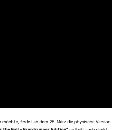
en möchte, findet ab dem 25. März die physische Version
r the Fall – Frontrunner
Edition“
enthält auch direkt