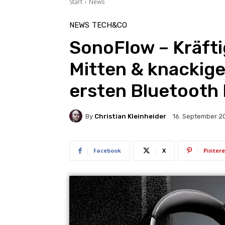
Start
News
NEWS
TECH&CO
SonoFlow – Kräft
Mitten & knackig
ersten Bluetooth
By
Christian Kleinheider
16. September 2
Facebook
X
Pintere