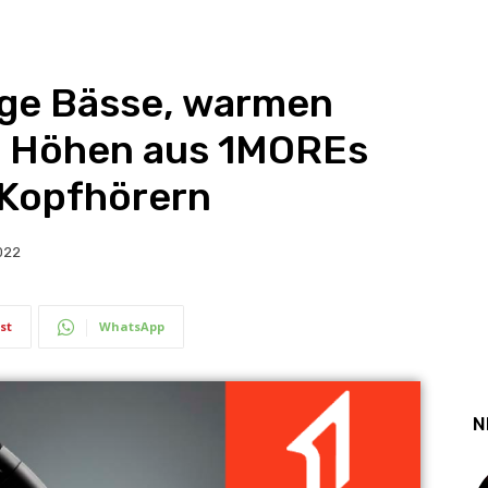
ige Bässe, warmen
e Höhen aus 1MOREs
 Kopfhörern
022
st
WhatsApp
N