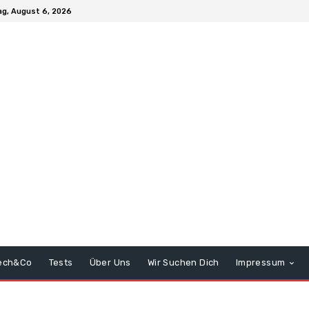
g, August 6, 2026
ech&Co
Tests
Über Uns
Wir Suchen Dich
Impressum