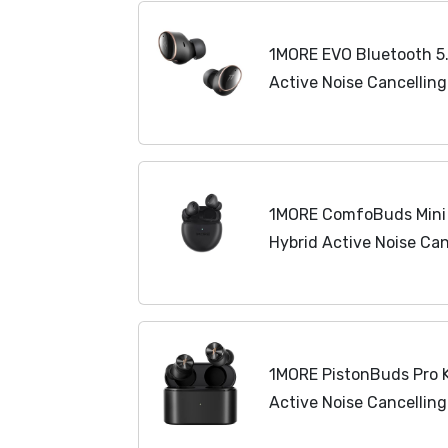
1MORE EVO Bluetooth 5.
Active Noise Cancelling
Audiophile Ohrhörer, Du
HiFi-Sound, LDAC,...
1MORE ComfoBuds Mini 
Hybrid Active Noise Can
Kopfhörer kabellos, 4 M
Anruf,...
1MORE PistonBuds Pro K
Active Noise Cancelling
Ohrhörer, 4 Mikrofone m