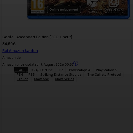
Godfall Ascended Edition [PEGI uncut]
34,50€
Bei Amazon kaufen
Amazon.de
Amazon price updated:
9. August 2026 00:55
TAGS
KRAFTON Inc.
Pc
Playstation 4
PlayStation 5
PS4
PS5
Striking Distance Studios
The Callisto Protocol
Trailer
Xbox one
Xbox Series
Facebook
X
Pinterest
WhatsApp