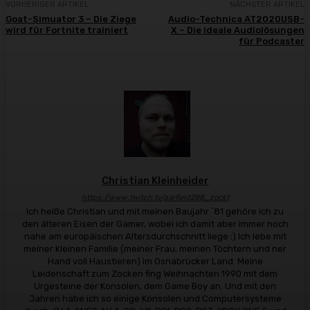
VORHERIGER ARTIKEL
NÄCHSTER ARTIKEL
Goat-Simuator 3 – Die Ziege
Audio-Technica AT2020USB-
wird für Fortnite trainiert
X – Die ideale Audiolösungen
für Podcaster
Christian Kleinheider
https://www.twitch.tv/garfield288_zockt
Ich heiße Christian und mit meinen Baujahr ´81 gehöre ich zu
den älteren Eisen der Gamer, wobei ich damit aber immer noch
nahe am europäischen Altersdurchschnitt liege :) Ich lebe mit
meiner kleinen Familie (meiner Frau, meinen Töchtern und ner
Hand voll Haustieren) im Osnabrücker Land. Meine
Leidenschaft zum Zocken fing Weihnachten 1990 mit dem
Urgesteine der Konsolen, dem Game Boy an. Und mit den
Jahren habe ich so einige Konsolen und Computersysteme