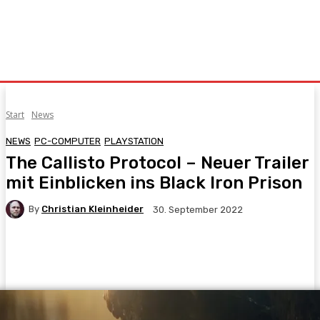
Start
News
NEWS
PC-COMPUTER
PLAYSTATION
The Callisto Protocol – Neuer Trailer
mit Einblicken ins Black Iron Prison
By
Christian Kleinheider
30. September 2022
Facebook
X
Pinterest
WhatsApp