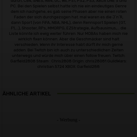
durch, C64, SNES, N64, GC, WII, PS1, PS2, PS3, XBOX ONE S und
PC. Bei den Spielen selbst hatte ich nie ein eindeutiges Genre
dem ich nachgehe, es gab seine Phasen aber nie einen roten
Faden der sich durchgezogen hat. mal waren es die J´n´R,
dann Sport (von FiFA, NBA, NHL), denn Rennsport Spielen (GT,
F1,...), Shooter, RPs, MMORPG, EZStrategie, Aufbausimus,... die
Liste könnte ich ewig weiter führen. Nur MOBAs haben mich nie
wirklich fixen können. Aber die Geschmäcker sind halt
verschieden. Wenn ihr Interesse habt dürft ihr mich gerne
adden. Bei Twitch bin ich auch zu unterschiedlichen Zeiten
unterwegs und würde mich über einen follow freuen. Twitch:
Garfield2808 Steam : Chris2808 Origin: chris28081 GuildWars:
christian.5724 XBOX: Garfield288
ÄHNLICHE ARTIKEL
- Werbung -