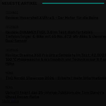
NEUESTE ARTIKEL
TECH&CO
Review: Hypershell X Ultra S – Der Motor für die Beine
TECH&CO
Review: DUKAWEY FUGL 3.0 im Test: Komfortables
Tiefeinsteiger-E-Bike mit 65 Nm, 672-Wh-Akku & clever
Dual-Sensor
TECH&CO
Review: Dreame X60 Pro Ultra Complete im Test: 42.000 
100 °C Moppwäsche & erstaunlich viel Technik in nur 8,9 
Höhe
NEWS
THQ Nordic Showcase 2026 – Erhaltet mehr Information
NEWS
Ubisoft feiert das 25-jährige Jubiläum der Tom Clancy’s
Ghost Recon-Reihe
Mehr laden