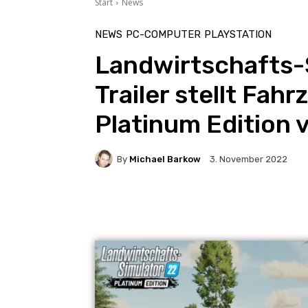
Start
News
NEWS
PC-COMPUTER
PLAYSTATION
Landwirtschafts-
Trailer stellt Fah
Platinum Edition 
By
Michael Barkow
3. November 2022
Facebook
X
Pintere