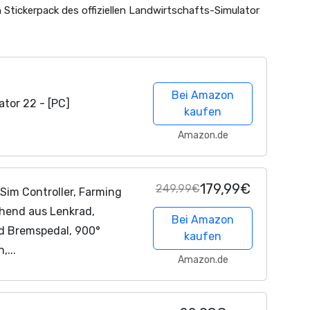
 Stickerpack des offiziellen Landwirtschafts-Simulator
Bei Amazon
tor 22 - [PC]
kaufen
Amazon.de
179,99€
249,99€
Sim Controller, Farming
hend aus Lenkrad,
Bei Amazon
d Bremspedal, 900°
kaufen
,...
Amazon.de