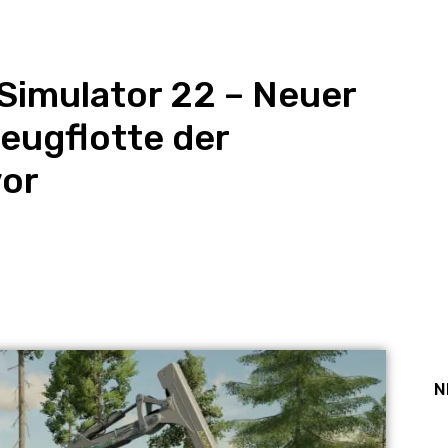
Simulator 22 – Neuer
rzeugflotte der
vor
st
WhatsApp
N