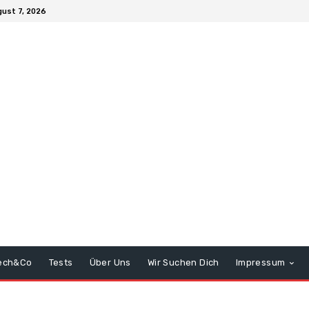
gust 7, 2026
ech&Co
Tests
Über Uns
Wir Suchen Dich
Impressum