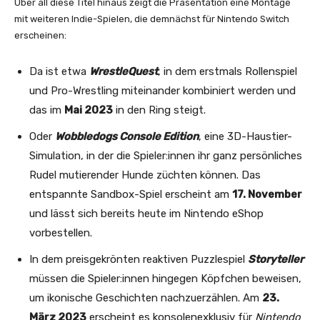
Über all diese Titel hinaus zeigt die Präsentation eine Montage
mit weiteren Indie-Spielen, die demnächst für Nintendo Switch
erscheinen:
Da ist etwa
WrestleQuest
, in dem erstmals Rollenspiel
und Pro-Wrestling miteinander kombiniert werden und
das im
Mai 2023
in den Ring steigt.
Oder
Wobbledogs Console Edition
, eine 3D-Haustier-
Simulation, in der die Spieler:innen ihr ganz persönliches
Rudel mutierender Hunde züchten können. Das
entspannte Sandbox-Spiel erscheint am
17. November
und lässt sich bereits heute im Nintendo eShop
vorbestellen.
In dem preisgekrönten reaktiven Puzzlespiel
Storyteller
müssen die Spieler:innen hingegen Köpfchen beweisen,
um ikonische Geschichten nachzuerzählen. Am
23.
März 2023
erscheint es konsolenexklusiv für
Nintendo