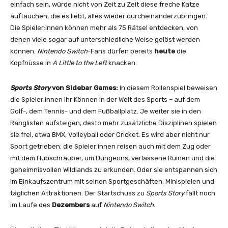
einfach sein, würde nicht von Zeit zu Zeit diese freche Katze
auftauchen, die es liebt, alles wieder durcheinanderzubringen.
Die Spieler:innen können mehr als 75 Rätsel entdecken, von
denen viele sogar auf unterschiedliche Weise gelöst werden
können.
Nintendo Switch
-Fans dürfen bereits
heute
die
Kopfnüsse in
A Little to the Left
knacken.
Sports Story
von Sidebar Games:
In diesem Rollenspiel beweisen
die Spieler:innen ihr Können in der Welt des Sports – auf dem
Golf-, dem Tennis- und dem Fußballplatz. Je weiter sie in den
Ranglisten aufsteigen, desto mehr zusätzliche Disziplinen spielen
sie frei, etwa BMX, Volleyball oder Cricket. Es wird aber nicht nur
Sport getrieben: die Spieler:innen reisen auch mit dem Zug oder
mit dem Hubschrauber, um Dungeons, verlassene Ruinen und die
geheimnisvollen Wildlands zu erkunden. Oder sie entspannen sich
im Einkaufszentrum mit seinen Sportgeschäften, Minispielen und
täglichen Attraktionen. Der Startschuss zu
Sports Story
fällt noch
im Laufe des
Dezembers
auf
Nintendo Switch
.