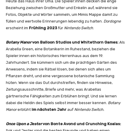
Heute das Haus ihrer Oma. Die Spieler:innen decken die enge
Beziehung zwischen Großmutter und Enkelin auf, während sie
Fotos, Objekte und Wörter sammeln, um Mimis Mappe damit zu
füllen und wertvolle Erinnerungen lebendig zu halten.
Dordogne
erscheint im
Frühling 2023
für
Nintendo Switch
.
Botany Manor
von Balloon Studios und Whitethorn Games:
Als
Arabella Green, eine Botanikerin im Ruhestand, beziehen die
Spieler:innen ein historisches Herrenhaus aus dem 19.
Jahrhundert. Sie kümmern sich um die prächtigen Gärten des
Anwesens, indem sie Rätsel lösen, bei denen sich alles um
Pflanzen dreht, und eine vergessene botanische Sammlung
hüten. Wenn sie das Gut durchstreifen, finden sie Hinweise,
Zeitungsausschnitte, Briefe und mehr, was Arabellas
gärtnerische Fähigkeiten zum Erblühen bringt. Und sie lernen
dabei die Heldin des Spiels selbst immer besser kennen.
Botany
Manor
erblüht
im nächsten Jahr
auf
Nintendo Switch.
Once Upon a Jester
von Bonte Avond und Crunching Koalas:
Sok und Jester sind die besten Freunde und haben einen