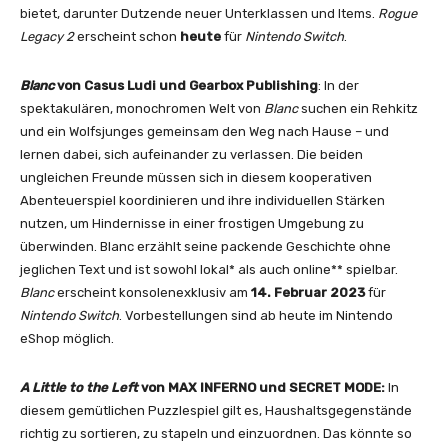
bietet, darunter Dutzende neuer Unterklassen und Items.
Rogue
Legacy 2
erscheint schon
heute
für
Nintendo Switch
.
Blanc
von Casus Ludi und Gearbox Publishing
: In der
spektakulären, monochromen Welt von
Blanc
suchen ein Rehkitz
und ein Wolfsjunges gemeinsam den Weg nach Hause – und
lernen dabei, sich aufeinander zu verlassen. Die beiden
ungleichen Freunde müssen sich in diesem kooperativen
Abenteuerspiel koordinieren und ihre individuellen Stärken
nutzen, um Hindernisse in einer frostigen Umgebung zu
überwinden. Blanc erzählt seine packende Geschichte ohne
jeglichen Text und ist sowohl lokal* als auch online** spielbar.
Blanc
erscheint konsolenexklusiv am
14. Februar 2023
für
Nintendo Switch
. Vorbestellungen sind ab heute im Nintendo
eShop möglich.
A Little to the Left
von MAX INFERNO und SECRET MODE:
In
diesem gemütlichen Puzzlespiel gilt es, Haushaltsgegenstände
richtig zu sortieren, zu stapeln und einzuordnen. Das könnte so