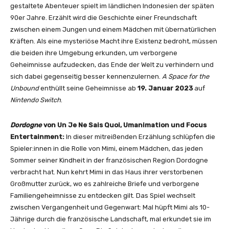
gestaltete Abenteuer spielt im ländlichen Indonesien der späten
90er Jahre. Erzählt wird die Geschichte einer Freundschaft
zwischen einem Jungen und einem Mädchen mit übernatürlichen
Kräften. Als eine mysteriöse Macht ihre Existenz bedroht, müssen
die beiden ihre Umgebung erkunden, um verborgene
Geheimnisse aufzudecken, das Ende der Welt zu verhindern und
sich dabei gegenseitig besser kennenzulernen.
A Space for the
Unbound
enthüllt seine Geheimnisse ab
19. Januar 2023
auf
Nintendo Switch
.
Dordogne
von Un Je Ne Sais Quoi, Umanimation und Focus
Entertainment:
In dieser mitreißenden Erzählung schlüpfen die
Spieler:innen in die Rolle von Mimi, einem Mädchen, das jeden
Sommer seiner Kindheit in der französischen Region Dordogne
verbracht hat. Nun kehrt Mimi in das Haus ihrer verstorbenen
Großmutter zurück, wo es zahlreiche Briefe und verborgene
Familiengeheimnisse zu entdecken gilt. Das Spiel wechselt
zwischen Vergangenheit und Gegenwart: Mal hüpft Mimi als 10-
Jährige durch die französische Landschaft, mal erkundet sie im