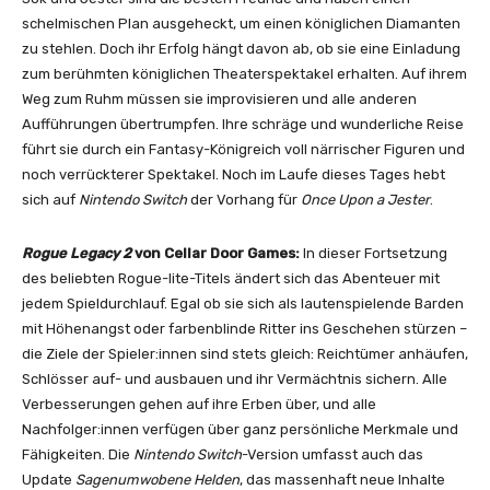
schelmischen Plan ausgeheckt, um einen königlichen Diamanten
zu stehlen. Doch ihr Erfolg hängt davon ab, ob sie eine Einladung
zum berühmten königlichen Theaterspektakel erhalten. Auf ihrem
Weg zum Ruhm müssen sie improvisieren und alle anderen
Aufführungen übertrumpfen. Ihre schräge und wunderliche Reise
führt sie durch ein Fantasy-Königreich voll närrischer Figuren und
noch verrückterer Spektakel. Noch im Laufe dieses Tages hebt
sich auf
Nintendo Switch
der Vorhang für
Once Upon a Jester
.
Rogue Legacy 2
von Cellar Door Games:
In dieser Fortsetzung
des beliebten Rogue-lite-Titels ändert sich das Abenteuer mit
jedem Spieldurchlauf. Egal ob sie sich als lautenspielende Barden
mit Höhenangst oder farbenblinde Ritter ins Geschehen stürzen –
die Ziele der Spieler:innen sind stets gleich: Reichtümer anhäufen,
Schlösser auf- und ausbauen und ihr Vermächtnis sichern. Alle
Verbesserungen gehen auf ihre Erben über, und alle
Nachfolger:innen verfügen über ganz persönliche Merkmale und
Fähigkeiten. Die
Nintendo Switch
-Version umfasst auch das
Update
Sagenumwobene Helden
, das massenhaft neue Inhalte