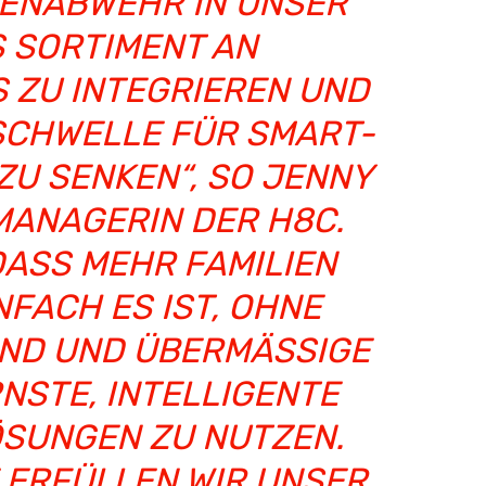
RENABWEHR IN UNSER
 SORTIMENT AN
ZU INTEGRIEREN UND D
CHWELLE FÜR SMART-H
 SENKEN“, SO JENNY Z
NAGERIN DER H8C. „
ASS MEHR FAMILIEN S
FACH ES IST, OHNE G
 UND ÜBERMÄSSIGE KOS
, INTELLIGENTE SIC
GEN ZU NUTZEN. AUF
FÜLLEN WIR UNSER ZIE