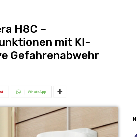
ra H8C –
Funktionen mit KI-
ve Gefahrenabwehr
st
WhatsApp
N