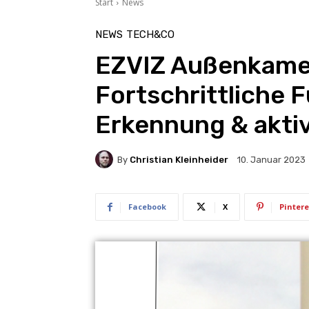
Start
News
NEWS
TECH&CO
EZVIZ Außenkame
Fortschrittliche 
Erkennung & akti
By
Christian Kleinheider
10. Januar 2023
Facebook
X
Pintere