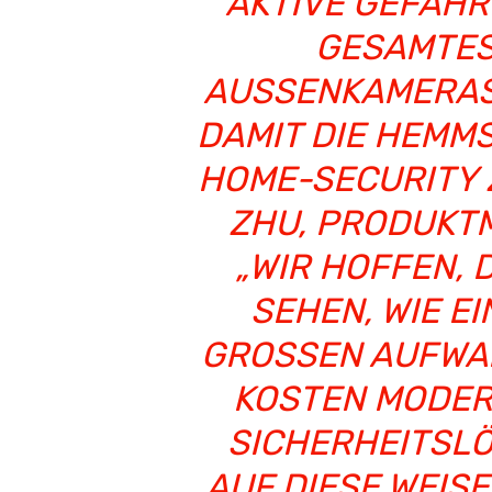
AKTIVE GEFAH
GESAMTES
AUSSENKAMERAS 
AMIT DIE HEMMS
OME-SECURITY ZU
HU, PRODUKTMA
WIR HOFFEN, D
EHEN, WIE EIN
ROSSEN AUFWAND
TEN MODERNSTE
HERHEITSLÖSUN
DIESE WEISE ER