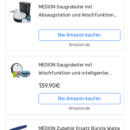
MEDION Saugroboter mit
Absaugstation und Wischfunktion
X50 SW (Lasernavigation, Starke
8000Pa Saugkraft, Alexa 2in1
Bei Amazon kaufen
Roboterstaubsauger, präzise...
Amazon.de
MEDION Saugroboter mit
Wischfunktion und intelligenter
Navigation S12 SW (2.100 Pa, Starke
139,90€
Mittelbürste, Alexa App Steuerung,
Saugen Wischen parallel,...
Bei Amazon kaufen
Amazon.de
MEDION Zubehör Ersatz Bürste Walze