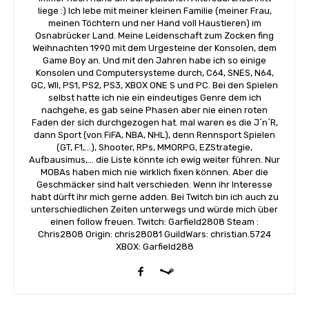
liege :) Ich lebe mit meiner kleinen Familie (meiner Frau,
meinen Töchtern und ner Hand voll Haustieren) im
Osnabrücker Land. Meine Leidenschaft zum Zocken fing
Weihnachten 1990 mit dem Urgesteine der Konsolen, dem
Game Boy an. Und mit den Jahren habe ich so einige
Konsolen und Computersysteme durch, C64, SNES, N64,
GC, WII, PS1, PS2, PS3, XBOX ONE S und PC. Bei den Spielen
selbst hatte ich nie ein eindeutiges Genre dem ich
nachgehe, es gab seine Phasen aber nie einen roten
Faden der sich durchgezogen hat. mal waren es die J´n´R,
dann Sport (von FiFA, NBA, NHL), denn Rennsport Spielen
(GT, F1,...), Shooter, RPs, MMORPG, EZStrategie,
Aufbausimus,... die Liste könnte ich ewig weiter führen. Nur
MOBAs haben mich nie wirklich fixen können. Aber die
Geschmäcker sind halt verschieden. Wenn ihr Interesse
habt dürft ihr mich gerne adden. Bei Twitch bin ich auch zu
unterschiedlichen Zeiten unterwegs und würde mich über
einen follow freuen. Twitch: Garfield2808 Steam :
Chris2808 Origin: chris28081 GuildWars: christian.5724
XBOX: Garfield288