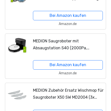
(WLAN, Alexa, intelligente Navigation,
Ladestation, Saugen und Wischen
Bei Amazon kaufen
gleichzeitig, Tierhaar und...
Amazon.de
MEDION Saugroboter mit
Absaugstation S40 (2000Pa,
intelligente Navigation, Alexa
Roboterstaubsauger für Hartböden
Bei Amazon kaufen
Fliesen Laminat, Teppicherkennung,
Amazon.de
Tierhaar...
MEDION Zubehör Ersatz Wischmop für
Saugroboter X50 SW MD2004 (3x
Wischtuch)