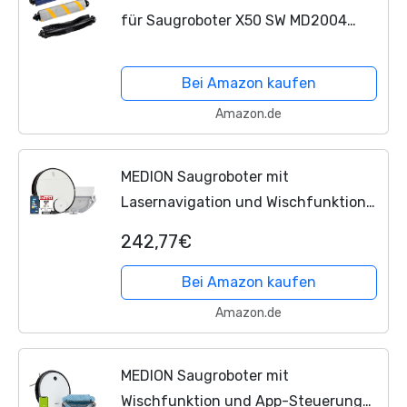
für Saugroboter X50 SW MD2004
(Kombibürste, Silikonbürste,
Polierbürste)
Bei Amazon kaufen
Amazon.de
MEDION Saugroboter mit
Lasernavigation und Wischfunktion
X40 SW (Starke 8000Pa Saugkraft,
242,77€
Alexa 2in1 Roboterstaubsauger,
präzise Kartenerstellung, Go & No
Bei Amazon kaufen
Go...
Amazon.de
MEDION Saugroboter mit
Wischfunktion und App-Steuerung