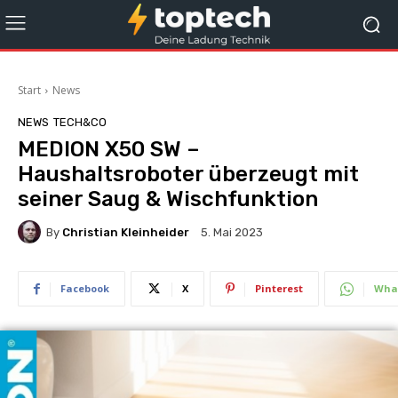
Start
News
NEWS
TECH&CO
MEDION X50 SW –
Haushaltsroboter überzeugt mit
seiner Saug & Wischfunktion
By
Christian Kleinheider
5. Mai 2023
Facebook
X
Pinterest
Wha