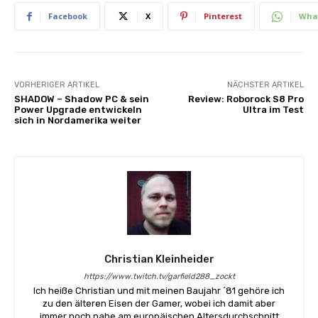
Facebook
X
Pinterest
Wha
VORHERIGER ARTIKEL
NÄCHSTER ARTIKEL
SHADOW – Shadow PC & sein
Review: Roborock S8 Pro
Power Upgrade entwickeln
Ultra im Test
sich in Nordamerika weiter
Christian Kleinheider
https://www.twitch.tv/garfield288_zockt
Ich heiße Christian und mit meinen Baujahr ´81 gehöre ich
zu den älteren Eisen der Gamer, wobei ich damit aber
immer noch nahe am europäischen Altersdurchschnitt