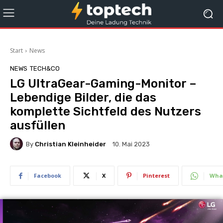
Start
News
NEWS
TECH&CO
LG UltraGear-Gaming-Monitor –
Lebendige Bilder, die das
komplette Sichtfeld des Nutzers
ausfüllen
By
Christian Kleinheider
10. Mai 2023
Facebook
X
Pinterest
Wha