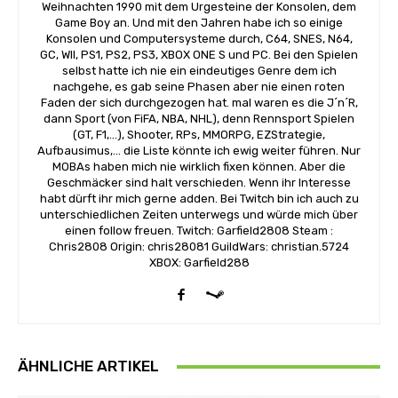
Weihnachten 1990 mit dem Urgesteine der Konsolen, dem
Game Boy an. Und mit den Jahren habe ich so einige
Konsolen und Computersysteme durch, C64, SNES, N64,
GC, WII, PS1, PS2, PS3, XBOX ONE S und PC. Bei den Spielen
selbst hatte ich nie ein eindeutiges Genre dem ich
nachgehe, es gab seine Phasen aber nie einen roten
Faden der sich durchgezogen hat. mal waren es die J´n´R,
dann Sport (von FiFA, NBA, NHL), denn Rennsport Spielen
(GT, F1,...), Shooter, RPs, MMORPG, EZStrategie,
Aufbausimus,... die Liste könnte ich ewig weiter führen. Nur
MOBAs haben mich nie wirklich fixen können. Aber die
Geschmäcker sind halt verschieden. Wenn ihr Interesse
habt dürft ihr mich gerne adden. Bei Twitch bin ich auch zu
unterschiedlichen Zeiten unterwegs und würde mich über
einen follow freuen. Twitch: Garfield2808 Steam :
Chris2808 Origin: chris28081 GuildWars: christian.5724
XBOX: Garfield288
ÄHNLICHE ARTIKEL