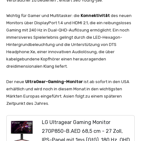
Verbraucher zu bedienen“, erklärt Seo Young-jae.
Wichtig für Gamer und Multitasker: die
Konnektivität
des neuen
Monitors über DisplayPort 1.4 und HDMI 2.1, die ein reibungsloses
Gaming mit 240 Hz in Dual-QHD-Auflösung ermöglicht. Ein noch
immersiveres Spielerlebnis gelingt durch die LED-Hexagon-
Hintergrundbeleuchtung und die Unterstützung von DTS
Headphone:Xe, einer innovativen Audiolösung, die über
kabelgebundene Kopfhörer einen herausragenden
dreidimensionalen Klang liefert.
Der neue
UltraGear-Gaming-Monitor
ist ab sofort in den USA
erhältlich und wird noch in diesem Monat in den wichtigsten
Märkten Europas eingeführt. Asien folgt zu einem späteren
Zeitpunkt des Jahres.
LG Ultragear Gaming Monitor
27GP850-B.AED 68,5 cm - 27 Zoll,
IPS-Panel mit 1ms (GtG), 180 Hz, QHD,