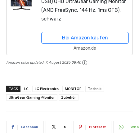
USB) QHD UltraGear Gaming Monitor
(AMD FreeSync, 144 Hz, 1ms GTG),
schwarz
Bei Amazon kaufen
Amazon.de
Amazon price updated:
7. August 2026 08:40
TAGS
LG
LG Electronics
MONITOR
Technik
UltraGear-Gaming-Monitor
Zubehör
Facebook
X
Pinterest
Wha