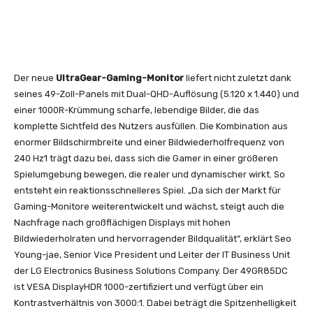
Der neue
UltraGear-Gaming-Monitor
liefert nicht zuletzt dank
seines 49-Zoll-Panels mit Dual-QHD-Auflösung (5.120 x 1.440) und
einer 1000R-Krümmung scharfe, lebendige Bilder, die das
komplette Sichtfeld des Nutzers ausfüllen. Die Kombination aus
enormer Bildschirmbreite und einer Bildwiederholfrequenz von
240 Hz1 trägt dazu bei, dass sich die Gamer in einer größeren
Spielumgebung bewegen, die realer und dynamischer wirkt. So
entsteht ein reaktionsschnelleres Spiel. „Da sich der Markt für
Gaming-Monitore weiterentwickelt und wächst, steigt auch die
Nachfrage nach großflächigen Displays mit hohen
Bildwiederholraten und hervorragender Bildqualität“, erklärt Seo
Young-jae, Senior Vice President und Leiter der IT Business Unit
der LG Electronics Business Solutions Company. Der 49GR85DC
ist VESA DisplayHDR 1000-zertifiziert und verfügt über ein
Kontrastverhältnis von 3000:1. Dabei beträgt die Spitzenhelligkeit