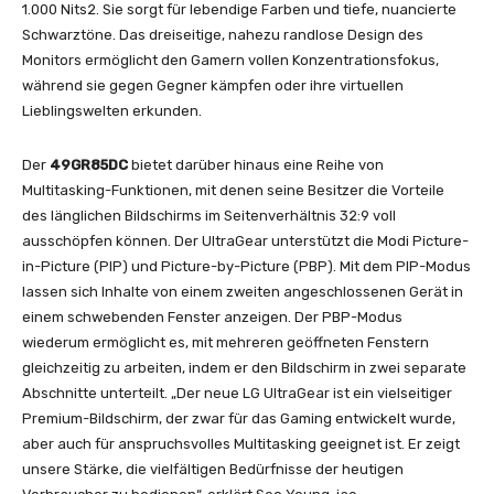
1.000 Nits2. Sie sorgt für lebendige Farben und tiefe, nuancierte
Schwarztöne. Das dreiseitige, nahezu randlose Design des
Monitors ermöglicht den Gamern vollen Konzentrationsfokus,
während sie gegen Gegner kämpfen oder ihre virtuellen
Lieblingswelten erkunden.
Der
49GR85DC
bietet darüber hinaus eine Reihe von
Multitasking-Funktionen, mit denen seine Besitzer die Vorteile
des länglichen Bildschirms im Seitenverhältnis 32:9 voll
ausschöpfen können. Der UltraGear unterstützt die Modi Picture-
in-Picture (PIP) und Picture-by-Picture (PBP). Mit dem PIP-Modus
lassen sich Inhalte von einem zweiten angeschlossenen Gerät in
einem schwebenden Fenster anzeigen. Der PBP-Modus
wiederum ermöglicht es, mit mehreren geöffneten Fenstern
gleichzeitig zu arbeiten, indem er den Bildschirm in zwei separate
Abschnitte unterteilt. „Der neue LG UltraGear ist ein vielseitiger
Premium-Bildschirm, der zwar für das Gaming entwickelt wurde,
aber auch für anspruchsvolles Multitasking geeignet ist. Er zeigt
unsere Stärke, die vielfältigen Bedürfnisse der heutigen