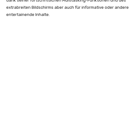
dank seiner fortschrittlichen Multitasking-Funktionen und des
extrabreiten Bildschirms aber auch für informative oder andere
entertainende Inhalte.