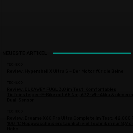
NEUESTE ARTIKEL
TECH&CO
Review: Hypershell X Ultra S – Der Motor für die Beine
TECH&CO
Review: DUKAWEY FUGL 3.0 im Test: Komfortables
Tiefeinsteiger-E-Bike mit 65 Nm, 672-Wh-Akku & clever
Dual-Sensor
TECH&CO
Review: Dreame X60 Pro Ultra Complete im Test: 42.000 
100 °C Moppwäsche & erstaunlich viel Technik in nur 8,9 
Höhe