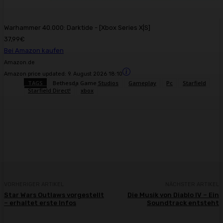
Warhammer 40.000: Darktide - [Xbox Series X|S]
37,99€
Bei Amazon kaufen
Amazon.de
Amazon price updated:
9. August 2026 18:10
TAGS
Bethesda Game Studios
Gameplay
Pc
Starfield
Starfield Direct!
xbox
Facebook
X
Pinterest
WhatsApp
VORHERIGER ARTIKEL
NÄCHSTER ARTIKEL
Star Wars Outlaws vorgestellt
Die Musik von Diablo IV – Ein
– erhaltet erste Infos
Soundtrack entsteht