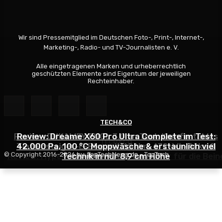
Wir sind Pressemitglied im Deutschen Foto-, Print-, Internet-,
Marketing-, Radio- und TV-Journalisten e. V.
Alle eingetragenen Marken und urheberrechtlich
geschützten Elemente sind Eigentum der jeweiligen
Rechteinhaber.
TECH&CO
TECH&CO
Review: DUKAWEY FUGL 3.0 im Test: Komfortables
Review: Dreame X60 Pro Ultra Complete im Test:
TECH&CO
Tiefeinsteiger-E-Bike mit 65 Nm, 672-Wh-Akku &
42.000 Pa, 100 °C Moppwäsche & erstaunlich viel
© Copyright 2016-2026 by: TopTechNews.de - TopTech
Review: Hypershell X Ultra S – Der Motor für die Bein
Technik in nur 8,9 cm Höhe
cleverem Dual-Sensor