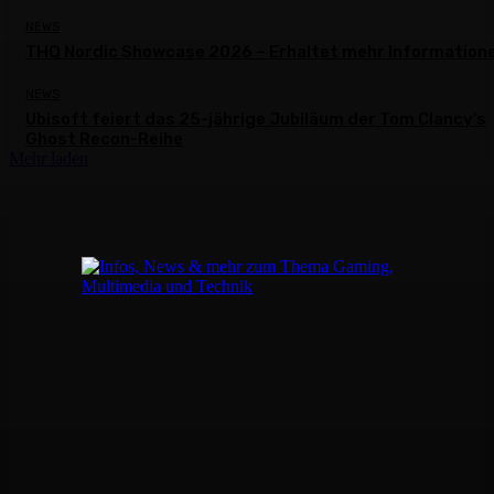
NEWS
THQ Nordic Showcase 2026 – Erhaltet mehr Information
NEWS
Ubisoft feiert das 25-jährige Jubiläum der Tom Clancy’s
Ghost Recon-Reihe
Mehr laden