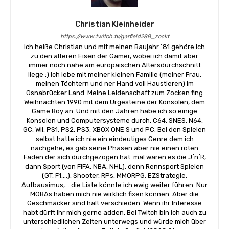
Christian Kleinheider
https://www.twitch.tv/garfield288_zockt
Ich heiße Christian und mit meinen Baujahr ´81 gehöre ich
zu den älteren Eisen der Gamer, wobei ich damit aber
immer noch nahe am europäischen Altersdurchschnitt
liege :) Ich lebe mit meiner kleinen Familie (meiner Frau,
meinen Töchtern und ner Hand voll Haustieren) im
Osnabrücker Land. Meine Leidenschaft zum Zocken fing
Weihnachten 1990 mit dem Urgesteine der Konsolen, dem
Game Boy an. Und mit den Jahren habe ich so einige
Konsolen und Computersysteme durch, C64, SNES, N64,
GC, WII, PS1, PS2, PS3, XBOX ONE S und PC. Bei den Spielen
selbst hatte ich nie ein eindeutiges Genre dem ich
nachgehe, es gab seine Phasen aber nie einen roten
Faden der sich durchgezogen hat. mal waren es die J´n´R,
dann Sport (von FiFA, NBA, NHL), denn Rennsport Spielen
(GT, F1,...), Shooter, RPs, MMORPG, EZStrategie,
Aufbausimus,... die Liste könnte ich ewig weiter führen. Nur
MOBAs haben mich nie wirklich fixen können. Aber die
Geschmäcker sind halt verschieden. Wenn ihr Interesse
habt dürft ihr mich gerne adden. Bei Twitch bin ich auch zu
unterschiedlichen Zeiten unterwegs und würde mich über