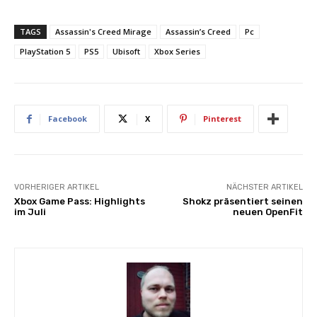
TAGS
Assassin's Creed Mirage
Assassin’s Creed
Pc
PlayStation 5
PS5
Ubisoft
Xbox Series
Facebook
X
Pinterest
VORHERIGER ARTIKEL
NÄCHSTER ARTIKEL
Xbox Game Pass: Highlights
Shokz präsentiert seinen
im Juli
neuen OpenFit