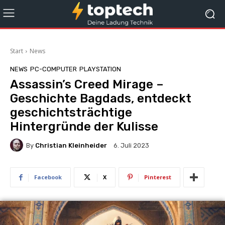
Start
News
NEWS
PC-COMPUTER
PLAYSTATION
Assassin’s Creed Mirage –
Geschichte Bagdads, entdeckt
geschichtsträchtige
Hintergründe der Kulisse
By
Christian Kleinheider
6. Juli 2023
Facebook
X
Pinterest