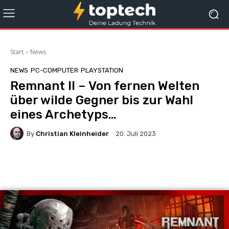
Start
News
NEWS
PC-COMPUTER
PLAYSTATION
Remnant II – Von fernen Welten
über wilde Gegner bis zur Wahl
eines Archetyps…
By
Christian Kleinheider
20. Juli 2023
Facebook
X
Pinterest
Wha