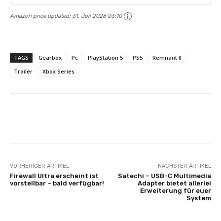
Amazon price updated:
31. Juli 2026 03:10
TAGS
Gearbox
Pc
PlayStation 5
PS5
Remnant II
Trailer
Xbox Series
Facebook
X
Pinterest
Wha
VORHERIGER ARTIKEL
NÄCHSTER ARTIKEL
Firewall Ultra erscheint ist
Satechi – USB-C Multimedia
vorstellbar – bald verfügbar!
Adapter bietet allerlei
Erweiterung für euer
System