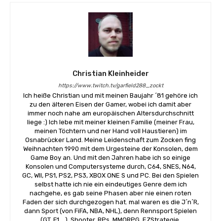
Christian Kleinheider
https://www.twitch.tv/garfield288_zockt
Ich heiße Christian und mit meinen Baujahr ´81 gehöre ich
zu den älteren Eisen der Gamer, wobei ich damit aber
immer noch nahe am europäischen Altersdurchschnitt
liege :) Ich lebe mit meiner kleinen Familie (meiner Frau,
meinen Töchtern und ner Hand voll Haustieren) im
Osnabrücker Land. Meine Leidenschaft zum Zocken fing
Weihnachten 1990 mit dem Urgesteine der Konsolen, dem
Game Boy an. Und mit den Jahren habe ich so einige
Konsolen und Computersysteme durch, C64, SNES, N64,
GC, WII, PS1, PS2, PS3, XBOX ONE S und PC. Bei den Spielen
selbst hatte ich nie ein eindeutiges Genre dem ich
nachgehe, es gab seine Phasen aber nie einen roten
Faden der sich durchgezogen hat. mal waren es die J´n´R,
dann Sport (von FiFA, NBA, NHL), denn Rennsport Spielen
(GT, F1,...), Shooter, RPs, MMORPG, EZStrategie,