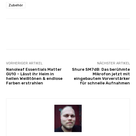
Zubehör
Facebook
X
Pinterest
Wha
VORHERIGER ARTIKEL
NÄCHSTER ARTIKEL
Nanoleaf Essentials Matter
Shure SM7dB: Das berühmte
GU10 – Lässt ihr Heim in
Mikrofon jetzt mit
hellen Weißtönen & endlose
eingebautem Vorverstärker
Farben erstrahlen
für schnelle Aufnahmen