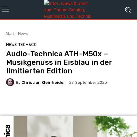
Start
News
NEWS
TECH&CO
Audio-Technica ATH-M50x –
Musikgenuss in Eisblau in der
limitierten Edition
By
Christian Kleinheider
27. September 2023
Facebook
X
Pinterest
Wha