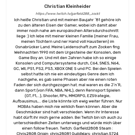
Christian Kleinheider
https://www.twitch.tv/garfield288_zockt
Ich heiße Christian und mit meinen Baujahr ´81 gehöre ich
zu den älteren Eisen der Gamer, wobei ich damit aber
immer noch nahe am europäischen Altersdurchschnitt
liege :) Ich lebe mit meiner kleinen Familie (meiner Frau,
meinen Töchtern und ner Hand voll Haustieren) im
Osnabrücker Land. Meine Leidenschaft zum Zocken fing
Weihnachten 1990 mit dem Urgesteine der Konsolen, dem
Game Boy an. Und mit den Jahren habe ich so einige
Konsolen und Computersysteme durch, C64, SNES, N64,
GC, WII, PS1, PS2, PS3, XBOX ONE S und PC. Bei den Spielen
selbst hatte ich nie ein eindeutiges Genre dem ich
nachgehe, es gab seine Phasen aber nie einen roten
Faden der sich durchgezogen hat. mal waren es die J´n´R,
dann Sport (von FiFA, NBA, NHL), denn Rennsport Spielen
(GT, F1,...), Shooter, RPs, MMORPG, EZStrategie,
Aufbausimus,... die Liste könnte ich ewig weiter führen. Nur
MOBAs haben mich nie wirklich fixen können. Aber die
Geschmäcker sind halt verschieden. Wenn ihr Interesse
habt dürft ihr mich gerne adden. Bei Twitch bin ich auch zu
unterschiedlichen Zeiten unterwegs und würde mich über
einen follow freuen. Twitch: Garfield2808 Steam :
Chris2808 Origin: chris28081 GuildWars: christian.5724