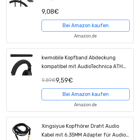
M70x ATH-M60x ATH-M50x ATH-
9,08€
M40x M50xrd M50xwh Kopfhörer,
2.5mm AUX Ersatz-Stereokabel für...
Bei Amazon kaufen
Amazon.de
kwmobile Kopfband Abdeckung
kompatibel mit AudioTechnica ATH
M50X / M50 / M40X / M40 / M30X /
9,59€
9,89€
M20X Case - Neopren Stirnband
Polster - Kopfhörer Schutz - Schwarz
Bei Amazon kaufen
Amazon.de
Xingsiyue Kopfhörer Draht Audio
Kabel mit 6.35MM Adapter für Audio-