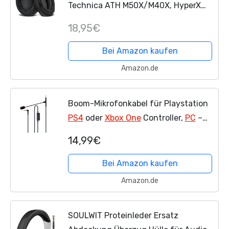
Technica ATH M50X/M40X, HyperX
Cloud/Flight/Stinger, SteelSeries
18,95€
Arctis 7/9X/Pro, Sony MDR 7506,
Turtle Beach Stealth...
Bei Amazon kaufen
Amazon.de
Boom-Mikrofonkabel für Playstation
PS4
oder
Xbox One
Controller,
PC
–
Boompro Gaming-Mikrofon,
14,99€
kompatibel mit Audio Technica ATH-
M50x, ATH-M40x, ATH-M70x...
Bei Amazon kaufen
Amazon.de
SOULWIT Proteinleder Ersatz