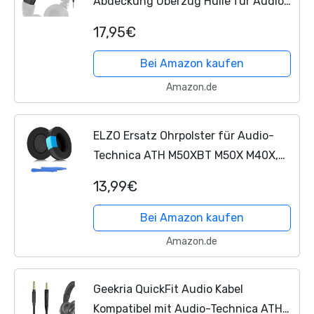
Abdeckung Überzug Hülle für Audio
Technica ATH
17,95€
M50,M50X,M50XWH,M50XBT,M50XBT2
,M50S/LE Kopfhörer Kopfband...
Bei Amazon kaufen
Amazon.de
ELZO Ersatz Ohrpolster für Audio-
Technica ATH M50XBT M50X M40X,
HyperX Cloud/Flight/Alpha/Stinger,
13,99€
SteelSeries Arctis 7X/9X/Pro, Sony
MDR V6/V7, Cooling Gel,...
Bei Amazon kaufen
Amazon.de
Geekria QuickFit Audio Kabel
Kompatibel mit Audio-Technica ATH-