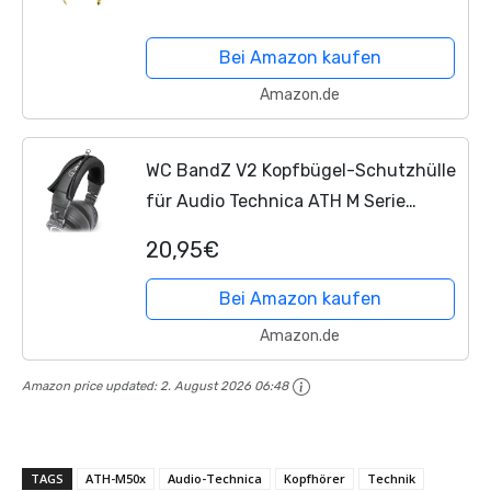
Technica ATH-M50X M40X M70X-
Ersatz Aufgerollt Verlängerungskabel
Bei Amazon kaufen
Linie
Amazon.de
WC BandZ V2 Kopfbügel-Schutzhülle
für Audio Technica ATH M Serie
Kopfhörer - Maschinenwaschbar, kein
20,95€
abblätterndes Leder mehr -
Kompatibel mit M50X / M50XBT...
Bei Amazon kaufen
Amazon.de
Amazon price updated:
2. August 2026 06:48
TAGS
ATH-M50x
Audio-Technica
Kopfhörer
Technik