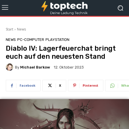
Start
News
NEWS
PC-COMPUTER
PLAYSTATION
Diablo IV: Lagerfeuerchat bringt
euch auf den neuesten Stand
By
Michael Barkow
12. Oktober 2023
Facebook
X
Pinterest
Wha