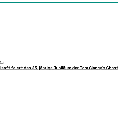
WS
isoft feiert das 25-jährige Jubiläum der Tom Clancy’s Ghos