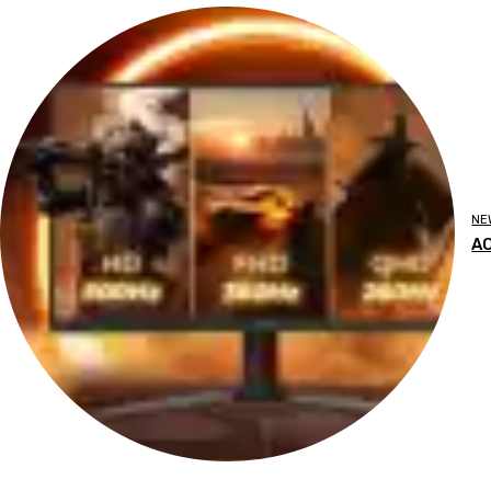
NE
AO