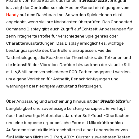
Feature von Turtle Beach, das nur beim
Stealth Ultra
verfügbar
ist, zeigt der Controller soziale Medien-Benachrichtigungen vom
Handy
auf dem Dashboard an. So werden Spieler:innen nicht
abgelenkt, wenn sie ihre Nachrichten überprüfen. Das Connected
Command Display gibt auch Zugriff auf Echtzeit-Anpassungen für
zehn integrierte Profile für verschiedene Spielgenres oder
Charakterausstattungen. Das Display ermöglicht es, wichtige
Leistungsaspekte des Controllers anzupassen, wie die
Tastenbelegung, die Reaktion der Thumbsticks, die Totzonen und
die Intensität der Vibration. Darüber hinaus kann der visuelle Stil
mit 16,8 Millionen verschiedenen RGB-Farben angepasst werden,
um eigene Vorlieben für Ästhetik, Benachrichtigungen und
Warnungen bei niedrigem Akkustand festzulegen.
Über Anpassung und Erscheinung hinaus ist der
Stealth Ultra
für
Langlebigkeit und zuverlässige Leistung konzipiert. Er verfügt
über hochwertige Materialien, darunter Soft-Touch-Oberflächen
und eine bequeme ergonomische Form mit Mikrokühlkanälen.
Außerdem sind taktile Mikroschalter mit einer Lebensdauer von
fünf Millionen Klicks im D-Pad, ABXY-Cluster, zuweisbaren Tasten