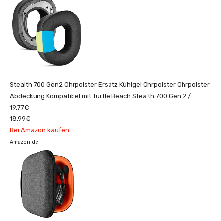
Stealth 700 Gen2 Ohrpolster Ersatz Kühlgel Ohrpolster Ohrpolster
Abdeckung Kompatibel mit Turtle Beach Stealth 700 Gen 2 /
Stealth 700 Gen 2 MAX Wireless...
19,77€
18,99€
Bei Amazon kaufen
Amazon.de