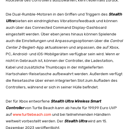
Rückseite des Controllers auszuwählen, kehrt ebenfalls zurück.
Die Dual-Rumble-Motoren in den Griffen und Triggern des
Stealth
Ultra
bieten ein eindringliches Vibrationsfeedback und können
auch über das Connected Command Display-Dashboard
eingestellt werden. Über eben jenes hinaus können Spielende
auch die Einstellungen und Anpassungsoptionen über die
Control
Center 2
-Begleit-App aktualisieren und anpassen, die auf Xbox,
PC, Android- und iOS-Mobilgeräten verfügbar sein wird. Wenn er
nicht in Gebrauch ist, können der Controller, die Ladestation,
Kabel und zusätzliche Thumbcaps in der mitgelieferten
Hartschalen-Reisetasche aufbewahrt werden. Außerdem verfügt
die Reisetasche über einen integrierten Slot zum Aufladen des
Controllers, während er sich in seiner Hülle befindet.
Der für Xbox entworfene
Stealth Ultra Wireless Smart
Controller
von Turtle Beach kann ab heute für 199,99 Euro UVP
auf
www.turtlebeach.com
und bei teilnehmenden Händlern
weltweit vorbestellt werden. Der
Stealth Ultra
wird am 15.
Dezember 2023 veröffentlicht.