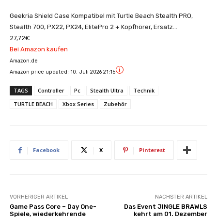
Geekria Shield Case Kompatibel mit Turtle Beach Stealth PRO,
Stealth 700, PX22, PX24, ElitePro 2 + Kopfhörer, Ersatz
Schutzhülle Hartschale Reisetasche mit...
27,72€
Bei Amazon kaufen
Amazon.de
Amazon price updated:
10. Juli 2026 21:15
TAGS
Controller
Pc
Stealth Ultra
Technik
TURTLE BEACH
Xbox Series
Zubehör
Facebook
X
Pinterest
VORHERIGER ARTIKEL
NÄCHSTER ARTIKEL
Game Pass Core – Day One-
Das Event JINGLE BRAWLS
Spiele, wiederkehrende
kehrt am 01. Dezember