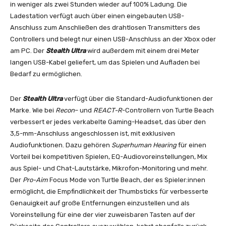
in weniger als zwei Stunden wieder auf 100% Ladung. Die
Ladestation verfügt auch über einen eingebauten USB-
Anschluss zum Anschließen des drahtlosen Transmitters des
Controllers und belegt nur einen USB-Anschluss an der Xbox oder
am PC. Der
Stealth Ultra
wird außerdem mit einem drei Meter
langen USB-Kabel geliefert, um das Spielen und Aufladen bei
Bedarf zu ermöglichen.
Der
Stealth Ultra
verfügt über die Standard-Audiofunktionen der
Marke. Wie bei
Recon
– und
REACT-R
-Controllern von Turtle Beach
verbessert er jedes verkabelte Gaming-Headset, das über den
3,5-mm-Anschluss angeschlossen ist, mit exklusiven
Audiofunktionen. Dazu gehören
Superhuman Hearing
für einen
Vorteil bei kompetitiven Spielen, EQ-Audiovoreinstellungen, Mix
aus Spiel- und Chat-Lautstärke, Mikrofon-Monitoring und mehr.
Der
Pro-Aim
Focus Mode von Turtle Beach, der es Spieler:innen
ermöglicht, die Empfindlichkeit der Thumbsticks für verbesserte
Genauigkeit auf große Entfernungen einzustellen und als
Voreinstellung für eine der vier zuweisbaren Tasten auf der