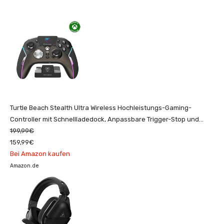
Turtle Beach Stealth Ultra Wireless Hochleistungs-Gaming-
Controller mit Schnellladedock, Anpassbare Trigger-Stop und
Befehlsanzeige für Xbox Series X|S, Xbox...
199,99€
159,99€
Bei Amazon kaufen
Amazon.de