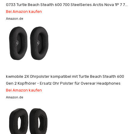
G733 Turtle Beach Stealth 600 700 SteelSeries Arctis Nova 1P 7 7X
PC Xbox PS5 PS4 Gaming Headsets
Bei Amazon kaufen
Amazon.de
kwmobile 2X Ohrpolster kompatibel mit Turtle Beach Stealth 600
Gen 2 Kopfhörer - Ersatz Ohr Polster für Overear Headphones
Bei Amazon kaufen
Amazon.de