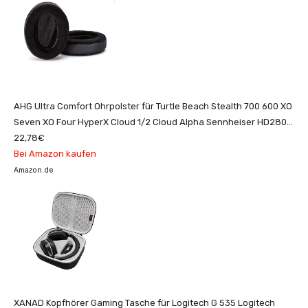
AHG Ultra Comfort Ohrpolster für Turtle Beach Stealth 700 600 XO
Seven XO Four HyperX Cloud 1/2 Cloud Alpha Sennheiser HD280
HD280PRO AKG K550/K551/K553...
22,78€
Bei Amazon kaufen
Amazon.de
XANAD Kopfhörer Gaming Tasche für Logitech G 535 Logitech