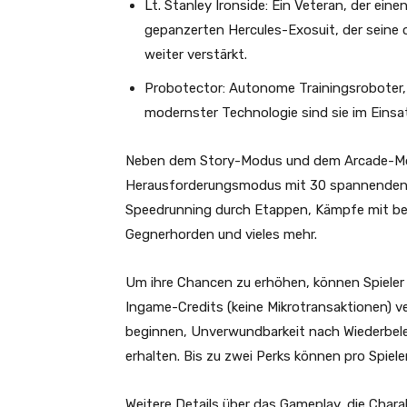
Lt. Stanley Ironside: Ein Veteran, der ein
gepanzerten Hercules-Exosuit, der seine
weiter verstärkt.
Probotector: Autonome Trainingsroboter,
modernster Technologie sind sie im Einsa
Neben dem Story-Modus und dem Arcade-Mod
Herausforderungsmodus mit 30 spannenden Mi
Speedrunning durch Etappen, Kämpfe mit beg
Gegnerhorden und vieles mehr.
Um ihre Chancen zu erhöhen, können Spieler 
Ingame-Credits (keine Mikrotransaktionen) 
beginnen, Unverwundbarkeit nach Wiederbeleb
erhalten. Bis zu zwei Perks können pro Spiel
Weitere Details über das Gameplay, die Char