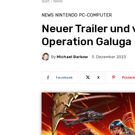
Start
News
NEWS
NINTENDO
PC-COMPUTER
Neuer Trailer und 
Operation Galuga
By
Michael Barkow
5. Dezember 2023
Facebook
X
Pintere