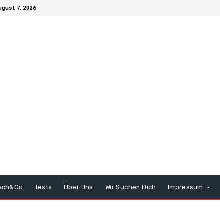
ugust 7, 2026
ech&Co
Tests
Über Uns
Wir Suchen Dich
Impressum