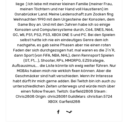
liege :) Ich lebe mit meiner kleinen Familie (meiner Frau,
meinen Töchtern und ner Hand voll Haustieren) im
Osnabrücker Land. Meine Leidenschaft zum Zocken fing
Weihnachten 1990 mit dem Urgesteine der Konsolen, dem
Game Boy an. Und mit den Jahren habe ich so einige
Konsolen und Computersysteme durch, C64, SNES, N64,
GC, WII, PS1, PS2, PS3, XBOX ONE S und PC. Bei den Spielen
selbst hatte ich nie ein eindeutiges Genre dem ich
nachgehe, es gab seine Phasen aber nie einen roten
Faden der sich durchgezogen hat. mal waren es die J´n´R,
dann Sport (von FiFA, NBA, NHL), denn Rennsport Spielen
(GT, F1,...), Shooter, RPs, MMORPG, EZStrategie,
Aufbausimus,... die Liste könnte ich ewig weiter führen. Nur
MOBAs haben mich nie wirklich fixen können. Aber die
Geschmäcker sind halt verschieden. Wenn ihr Interesse
habt dürft ihr mich gerne adden. Bei Twitch bin ich auch zu
unterschiedlichen Zeiten unterwegs und würde mich über
einen follow freuen. Twitch: Garfield2808 Steam :
Chris2808 Origin: chris28081 GuildWars: christian.5724
XBOX: Garfield288