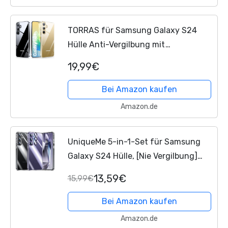
TORRAS für Samsung Galaxy S24
Hülle Anti-Vergilbung mit
Militärniveau Sturzschutz mit Airbags
19,99€
Handyhülle Stoßfest Kratzfest Hülle
S24 Case Diamant Serie -...
Bei Amazon kaufen
Amazon.de
UniqueMe 5-in-1-Set für Samsung
Galaxy S24 Hülle, [Nie Vergilbung]
Handyhülle für Samsung S24 Case
13,59€
15,99€
Rundumschutz Schutzhülle Cover [1
Handyhülle+2...
Bei Amazon kaufen
Amazon.de