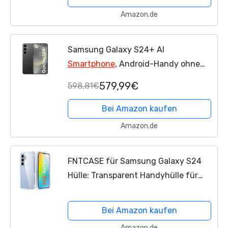
Unterstützen,...
Amazon.de
Samsung Galaxy S24+ AI
Smartphone
, Android-Handy ohne
Vertrag, 12 GB RAM, 256 GB Speicher,
579,99€
598,81€
50-MP-Kamera, Lange Akkulaufzeit,
Onyx Black, 3 Jahre...
Bei Amazon kaufen
Amazon.de
FNTCASE für Samsung Galaxy S24
Hülle: Transparent Handyhülle für
Samsung S24 mit HD-Klar Panzer
Schutz Glas Kameraschutz Anti
Bei Amazon kaufen
Vergilbung Hüllen Fallschutz...
Amazon.de