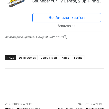
Soundbar für TV Geräte, 2 Up-Firing-
Treiber, Spitzenleistung 390W
Soundbar mit Subwoofer, HDMI
Bei Amazon kaufen
IN/eARC für 4K Dolby HDR...
Amazon.de
Amazon price updated:
1. August 2026 17:21
TAGS
Dolby Atmos
Dolby Vision
Kinos
Sound
Facebook
X
Pinterest
Whats
VORHERIGER ARTIKEL
NÄCHSTER ARTIKEL