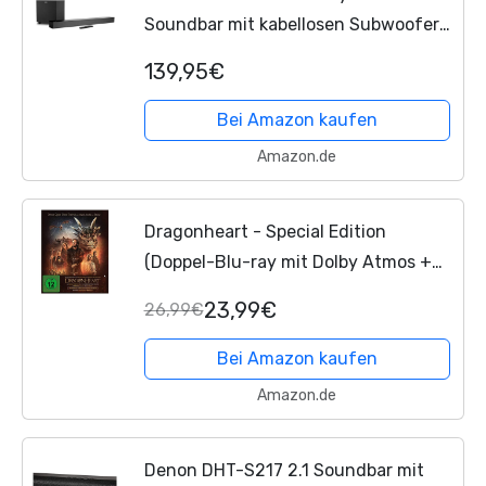
Soundbar mit kabellosen Subwoofer
(für TV Geräte, Bluetooth 5.3, HDMI
139,95€
eARC CEC, optischer Eingang, AUX, 3
x 20 W + 60 W (RMS)...
Bei Amazon kaufen
Amazon.de
Dragonheart - Special Edition
(Doppel-Blu-ray mit Dolby Atmos +
Auro-3D)
23,99€
26,99€
Bei Amazon kaufen
Amazon.de
Denon DHT-S217 2.1 Soundbar mit