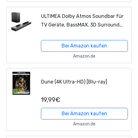
ULTIMEA Dolby Atmos Soundbar für
TV Geräte, BassMAX, 3D Surround
Sound System für TV Lautsprecher
Heimkino, 2.1
PC
Soundbar mit
Bei Amazon kaufen
Subwoofer, 5.3 Bluetooth
PC
...
Amazon.de
Dune (4K Ultra-HD) [Blu-ray]
19,99€
Bei Amazon kaufen
Amazon.de