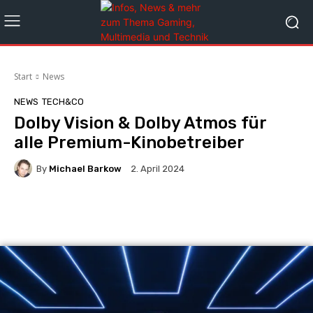
Start
News
NEWS
TECH&CO
Dolby Vision & Dolby Atmos für
alle Premium-Kinobetreiber
By
Michael Barkow
2. April 2024
Facebook
X
Pinterest
Whats