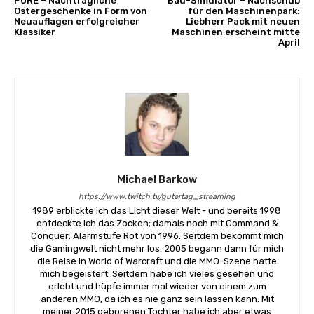
PURE – Nachträgliche
Bau-Simulator – Nachschub
Ostergeschenke in Form von
für den Maschinenpark:
Neuauflagen erfolgreicher
Liebherr Pack mit neuen
Klassiker
Maschinen erscheint mitte
April
Michael Barkow
https://www.twitch.tv/gutertag_streaming
1989 erblickte ich das Licht dieser Welt - und bereits 1998
entdeckte ich das Zocken; damals noch mit Command &
Conquer: Alarmstufe Rot von 1996. Seitdem bekommt mich
die Gamingwelt nicht mehr los. 2005 begann dann für mich
die Reise in World of Warcraft und die MMO-Szene hatte
mich begeistert. Seitdem habe ich vieles gesehen und
erlebt und hüpfe immer mal wieder von einem zum
anderen MMO, da ich es nie ganz sein lassen kann. Mit
meiner 2015 geborenen Tochter habe ich aber etwas