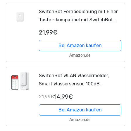
SwitchBot Fernbedienung mit Einer
Taste - kompatibel mit SwitchBot
Smart Switch Toggle, Curtain, WLAN
21,99€
Glühbirne, LED Streifen, Blind Tilt,
Smart Home einfach...
Bei Amazon kaufen
Amazon.de
SwitchBot WLAN Wassermelder,
Smart Wassersensor, 100dB
Einstellbarer Alarm & App-
14,99€
21,99€
Benachrichtigung, IP67 Wasserdicht,
Wasserleck-Detektor für Küche,
Bei Amazon kaufen
Bad,...
Amazon.de