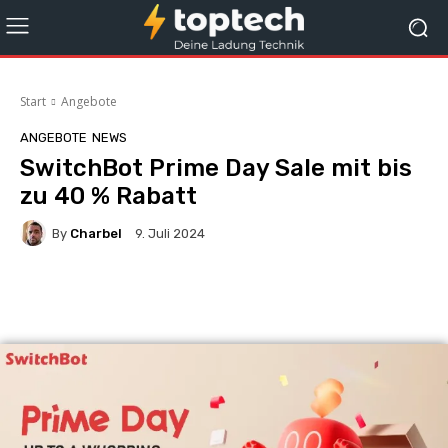
Start
Angebote
ANGEBOTE
NEWS
SwitchBot Prime Day Sale mit bis
zu 40 % Rabatt
By
Charbel
9. Juli 2024
Facebook
X
Pinterest
Whats