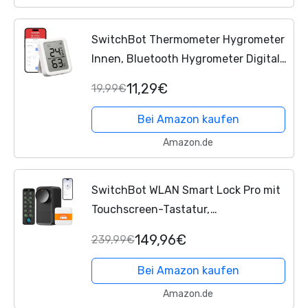
SwitchBot Thermometer Hygrometer
Innen, Bluetooth Hygrometer Digital
Temperatur Feuchtigkeit Sensor mit
11,29€
19,99€
APP & Datenspeicherung,
Taupunkt/VPD/Absolute...
Bei Amazon kaufen
Amazon.de
SwitchBot WLAN Smart Lock Pro mit
Touchscreen-Tastatur,
Türriegelschlösser, Smartes
149,96€
239,99€
Türschloss, Elektronisches
Türschloss, Türöffner per App,
Bei Amazon kaufen
Fingerprint,...
Amazon.de