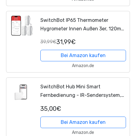
SwitchBot IP65 Thermometer
Hygrometer Innen Außen 3er, 120m
Bluetooth Reichweite,
31,99€
39,99€
Taupunkt/VPD/Absolute
Feuchtigkeitssensor,
Bei Amazon kaufen
Temperatursensor, Kostenloser...
Amazon.de
SwitchBot Hub Mini Smart
Fernbedienung - IR-Sendersystem,
Verbindung zu WLAN,
35,00€
Klimaanlagensteuerung, kompatibel
mit Alexa, Google Home, Siri, IFTTT
Bei Amazon kaufen
(White)
Amazon.de