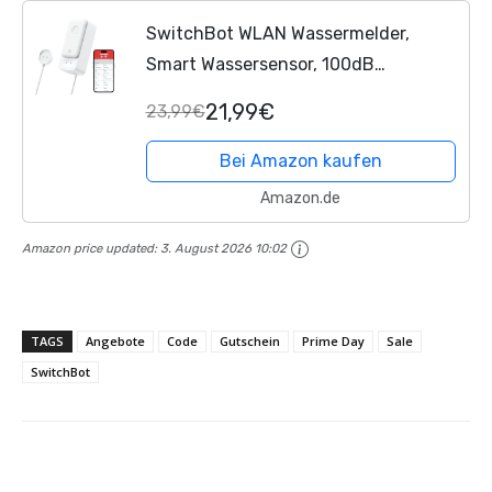
SwitchBot WLAN Wassermelder,
Smart Wassersensor, 100dB
einstellbarer Alarm & App-
21,99€
23,99€
Benachrichtigung, IP67 wasserdicht,
Wasserleck-Detektor für Zuhause mit
Bei Amazon kaufen
1m...
Amazon.de
Amazon price updated:
3. August 2026 10:02
TAGS
Angebote
Code
Gutschein
Prime Day
Sale
SwitchBot
Facebook
X
Pinterest
Whats