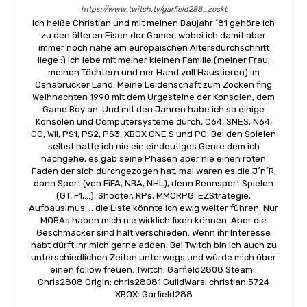
https://www.twitch.tv/garfield288_zockt
Ich heiße Christian und mit meinen Baujahr ´81 gehöre ich
zu den älteren Eisen der Gamer, wobei ich damit aber
immer noch nahe am europäischen Altersdurchschnitt
liege :) Ich lebe mit meiner kleinen Familie (meiner Frau,
meinen Töchtern und ner Hand voll Haustieren) im
Osnabrücker Land. Meine Leidenschaft zum Zocken fing
Weihnachten 1990 mit dem Urgesteine der Konsolen, dem
Game Boy an. Und mit den Jahren habe ich so einige
Konsolen und Computersysteme durch, C64, SNES, N64,
GC, WII, PS1, PS2, PS3, XBOX ONE S und PC. Bei den Spielen
selbst hatte ich nie ein eindeutiges Genre dem ich
nachgehe, es gab seine Phasen aber nie einen roten
Faden der sich durchgezogen hat. mal waren es die J´n´R,
dann Sport (von FiFA, NBA, NHL), denn Rennsport Spielen
(GT, F1,...), Shooter, RPs, MMORPG, EZStrategie,
Aufbausimus,... die Liste könnte ich ewig weiter führen. Nur
MOBAs haben mich nie wirklich fixen können. Aber die
Geschmäcker sind halt verschieden. Wenn ihr Interesse
habt dürft ihr mich gerne adden. Bei Twitch bin ich auch zu
unterschiedlichen Zeiten unterwegs und würde mich über
einen follow freuen. Twitch: Garfield2808 Steam :
Chris2808 Origin: chris28081 GuildWars: christian.5724
XBOX: Garfield288