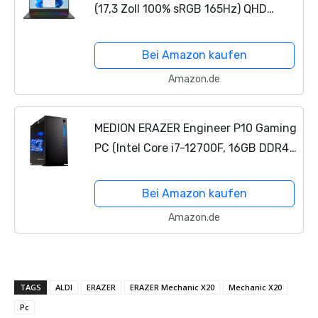
(17,3 Zoll 100% sRGB 165Hz) QHD
Gaming Notebook (Intel Core i7-
12700H, 32GB DDR5 RAM, 1TB PCIe
Bei Amazon kaufen
SSD, GeForce RTX 3070 Ti 8GB...
Amazon.de
MEDION ERAZER Engineer P10 Gaming
PC (Intel Core i7-12700F, 16GB DDR4
RAM, 1TB PCIe SSD, GeForce RTX
3060 Ti LHR 12GB GDDR6, Win 11
Bei Amazon kaufen
Home)
Amazon.de
TAGS
ALDI
ERAZER
ERAZER Mechanic X20
Mechanic X20
Pc