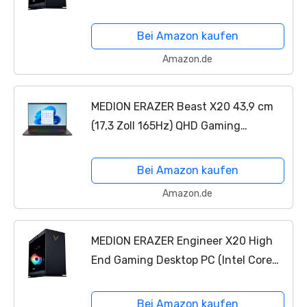
i7-13700, 16GB DDR5 RAM, 1TB SSD,
NVIDIA GeForce RTX 4070 12GB
Bei Amazon kaufen
GDDR6X, Win 11 Home)
Amazon.de
MEDION ERAZER Beast X20 43,9 cm
(17,3 Zoll 165Hz) QHD Gaming
Notebook (Intel Core i7-11800H, 32GB
DDR4 RAM, 1TB PCIe SSD, NVIDIA
Bei Amazon kaufen
GeForce RTX 3070 8 GB GDDR6...
Amazon.de
MEDION ERAZER Engineer X20 High
End Gaming Desktop PC (Intel Core
i7-12700K, 32GB RGB DDR4 RAM, 1TB
PCIe SSD, NVIDIA GeForce RTX 3070
Bei Amazon kaufen