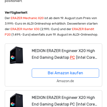
positioniert.
Verfügbarkeit
Der
ERAZER Mechanic X20
ist ab dem 19. August zum Preis von
3.999,- Euro im ALDI Onlineshop erhältlich. Desweiteren starten
der
ERAZER Hunter X30
(2.199,- Euro) und der
ERAZER Bandit
P20
(1.499,- Euro) ebenfalls zum 19. August im ALDI-Onlineshop.
MEDION ERAZER Engineer X20 High
End Gaming Desktop
PC
(Intel Core
i7-12700, 32GB RGB DDR4 RAM, 1TB
SSD, NVIDIA GeForce RTX 3070 LHR
Bei Amazon kaufen
8GB GDDR6, Win 11 Home)
Amazon.de
MEDION ERAZER Engineer X20 High
End Gaming Desktop PC (Intel Core