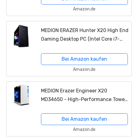
Ti 8GB, Wasserkühlung)
Amazon.de
MEDION ERAZER Hunter X20 High End
Gaming Desktop PC (Intel Core i7-
12700K, 32GB RGB DDR5 RAM, 1TB
SSD, NVIDIA GeForce RTX 3070 Ti 8GB
Bei Amazon kaufen
GDDR6X, Wasserkühlung)
Amazon.de
MEDION Erazer Engineer X20
MD34650 - High-Performance Tower-
PC, Intel Core i7-14700, 16 GB DDR5, 1
TB SSD, NVIDIA GeForce RTX 4070,
Bei Amazon kaufen
Wi-Fi 6, Windows 11 - Weiß
Amazon.de