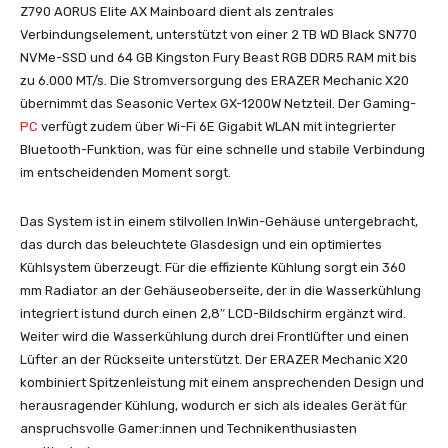
Z790 AORUS Elite AX Mainboard dient als zentrales
Verbindungselement, unterstützt von einer 2 TB WD Black SN770
NVMe-SSD und 64 GB Kingston Fury Beast RGB DDR5 RAM mit bis
zu 6.000 MT/s. Die Stromversorgung des ERAZER Mechanic X20
übernimmt das Seasonic Vertex GX-1200W Netzteil. Der Gaming-
PC
verfügt zudem über Wi-Fi 6E Gigabit WLAN mit integrierter
Bluetooth-Funktion, was für eine schnelle und stabile Verbindung
im entscheidenden Moment sorgt.
Das System ist in einem stilvollen InWin-Gehäuse untergebracht,
das durch das beleuchtete Glasdesign und ein optimiertes
Kühlsystem überzeugt. Für die effiziente Kühlung sorgt ein 360
mm Radiator an der Gehäuseoberseite, der in die Wasserkühlung
integriert istund durch einen 2,8″ LCD-Bildschirm ergänzt wird.
Weiter wird die Wasserkühlung durch drei Frontlüfter und einen
Lüfter an der Rückseite unterstützt. Der ERAZER Mechanic X20
kombiniert Spitzenleistung mit einem ansprechenden Design und
herausragender Kühlung, wodurch er sich als ideales Gerät für
anspruchsvolle Gamer:innen und Technikenthusiasten