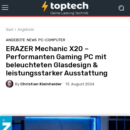
Start
Angebote
ANGEBOTE
NEWS
PC-COMPUTER
ERAZER Mechanic X20 –
Performanten Gaming PC mit
beleuchteten Glasdesign &
leistungsstarker Ausstattung
By
Christian Kleinheider
13. August 2024
Facebook
X
Pinterest
Whats