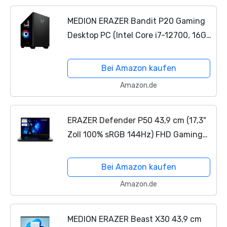
MEDION ERAZER Bandit P20 Gaming
Desktop PC (Intel Core i7-12700, 16GB
DDR4 RAM, NVIDIA GeForce RTX 4060
8GB GDDR6, 1TB PCIe SSD, Win 11
Bei Amazon kaufen
Home)
Amazon.de
ERAZER Defender P50 43,9 cm (17,3"
Zoll 100% sRGB 144Hz) FHD Gaming
Laptop (Intel Core i7-13620H, 32GB
DDR4 RAM, 2TB SSD, GeForce RTX
Bei Amazon kaufen
4060 8GB GDDR6, Win 11...
Amazon.de
MEDION ERAZER Beast X30 43,9 cm