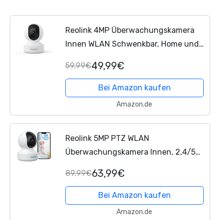
Reolink 4MP Überwachungskamera
Innen WLAN Schwenkbar, Home und
Baby Monitor mit
49,99€
59,99€
Personen-/Haustiererkennung,
Auto-Tracking, 2,4/5Ghz WiFi IP
Bei Amazon kaufen
Kamera Indoor,...
Amazon.de
Reolink 5MP PTZ WLAN
Überwachungskamera Innen, 2,4/5
GHz WiFi Baby Monitor mit
63,99€
89,99€
Mensch/Haustiererkennung, Auto-
Tracking, 3X Optischem Zoom,...
Bei Amazon kaufen
Amazon.de