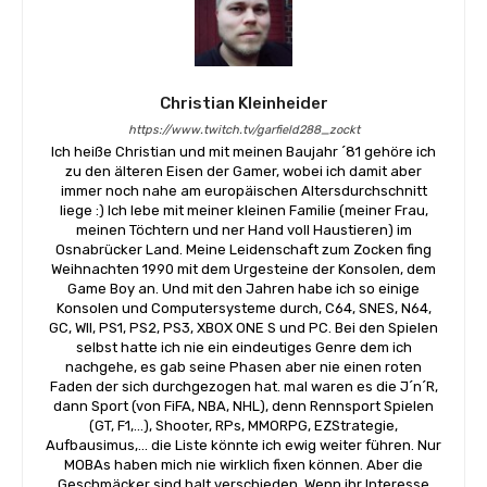
Christian Kleinheider
https://www.twitch.tv/garfield288_zockt
Ich heiße Christian und mit meinen Baujahr ´81 gehöre ich
zu den älteren Eisen der Gamer, wobei ich damit aber
immer noch nahe am europäischen Altersdurchschnitt
liege :) Ich lebe mit meiner kleinen Familie (meiner Frau,
meinen Töchtern und ner Hand voll Haustieren) im
Osnabrücker Land. Meine Leidenschaft zum Zocken fing
Weihnachten 1990 mit dem Urgesteine der Konsolen, dem
Game Boy an. Und mit den Jahren habe ich so einige
Konsolen und Computersysteme durch, C64, SNES, N64,
GC, WII, PS1, PS2, PS3, XBOX ONE S und PC. Bei den Spielen
selbst hatte ich nie ein eindeutiges Genre dem ich
nachgehe, es gab seine Phasen aber nie einen roten
Faden der sich durchgezogen hat. mal waren es die J´n´R,
dann Sport (von FiFA, NBA, NHL), denn Rennsport Spielen
(GT, F1,...), Shooter, RPs, MMORPG, EZStrategie,
Aufbausimus,... die Liste könnte ich ewig weiter führen. Nur
MOBAs haben mich nie wirklich fixen können. Aber die
Geschmäcker sind halt verschieden. Wenn ihr Interesse