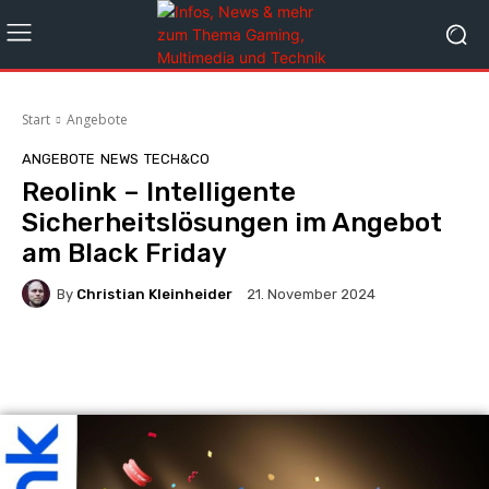
Start
Angebote
ANGEBOTE
NEWS
TECH&CO
Reolink – Intelligente
Sicherheitslösungen im Angebot
am Black Friday
By
Christian Kleinheider
21. November 2024
Facebook
X
Pinterest
Whats