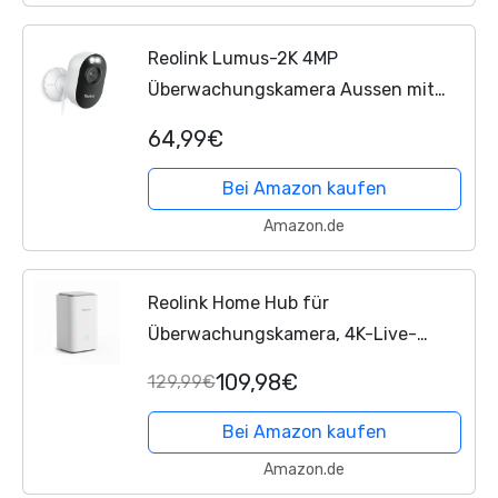
Reolink Lumus-2K 4MP
Überwachungskamera Aussen mit
Spotlights, 2,4/5GHz Dualband WLAN,
64,99€
Plug-in, smarte
Person/Fahrzeug/Tiererkennung,
Bei Amazon kaufen
Sofortwarnungen,...
Amazon.de
Reolink Home Hub für
Überwachungskamera, 4K-Live-
Ansicht & -Wiedergabe, Erweiterbarer
109,98€
129,99€
Lokaler Speicher, Erweiterte
Verschlüsselung, 2.4/5GHz Wi-Fi 6,
Bei Amazon kaufen
Keine...
Amazon.de