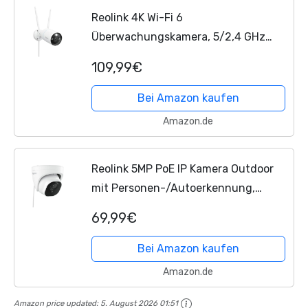
Reolink 4K Wi-Fi 6
Überwachungskamera, 5/2,4 GHz
WLAN Kamera Outdoor mit IP67
109,99€
Metallgehäuse,
Menschen-/Fahrzeug-/Haustiererke
Bei Amazon kaufen
nnung, Farbnachtsicht,...
Amazon.de
Reolink 5MP PoE IP Kamera Outdoor
mit Personen-/Autoerkennung,
Überwachungskamera Aussen mit
69,99€
Zeitraffer, IR Nachtsicht, Wasserfest,
microSD Kartensteckplatz,...
Bei Amazon kaufen
Amazon.de
Amazon price updated:
5. August 2026 01:51