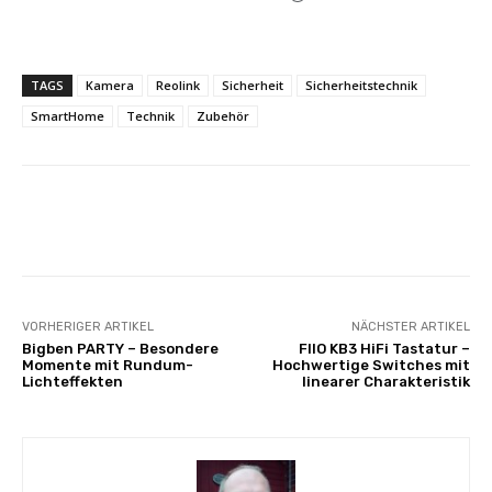
TAGS
Kamera
Reolink
Sicherheit
Sicherheitstechnik
SmartHome
Technik
Zubehör
Facebook
X
Pinterest
Whats
VORHERIGER ARTIKEL
NÄCHSTER ARTIKEL
Bigben PARTY – Besondere
FIIO KB3 HiFi Tastatur –
Momente mit Rundum-
Hochwertige Switches mit
Lichteffekten
linearer Charakteristik