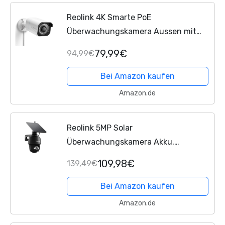
Reolink 4K Smarte PoE
Überwachungskamera Aussen mit
Personen-/Fahrzeugerkennung, 8MP
79,99€
94,99€
IP Kamera mit Audio und microSD
Kartensteckplatz, IR Nachtsicht,
Bei Amazon kaufen
IP67...
Amazon.de
Reolink 5MP Solar
Überwachungskamera Akku,
355°/140° Schwenkbar WLAN Kamera
109,98€
139,49€
Outdoor Kabellos 2, 4/5GHz WiFi,
Farbnachtsicht,
Bei Amazon kaufen
Personen/Auto/Tiererkennung,...
Amazon.de