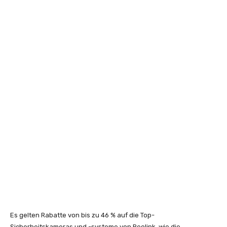
Es gelten Rabatte von bis zu 46 % auf die Top-
Sicherheitskameras und -systeme von Reolink, wie die