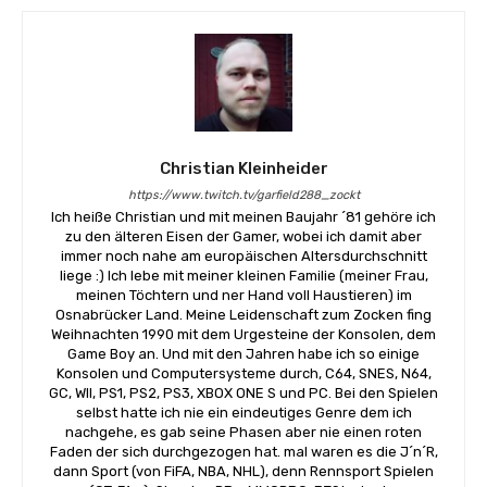
Christian Kleinheider
https://www.twitch.tv/garfield288_zockt
Ich heiße Christian und mit meinen Baujahr ´81 gehöre ich
zu den älteren Eisen der Gamer, wobei ich damit aber
immer noch nahe am europäischen Altersdurchschnitt
liege :) Ich lebe mit meiner kleinen Familie (meiner Frau,
meinen Töchtern und ner Hand voll Haustieren) im
Osnabrücker Land. Meine Leidenschaft zum Zocken fing
Weihnachten 1990 mit dem Urgesteine der Konsolen, dem
Game Boy an. Und mit den Jahren habe ich so einige
Konsolen und Computersysteme durch, C64, SNES, N64,
GC, WII, PS1, PS2, PS3, XBOX ONE S und PC. Bei den Spielen
selbst hatte ich nie ein eindeutiges Genre dem ich
nachgehe, es gab seine Phasen aber nie einen roten
Faden der sich durchgezogen hat. mal waren es die J´n´R,
dann Sport (von FiFA, NBA, NHL), denn Rennsport Spielen