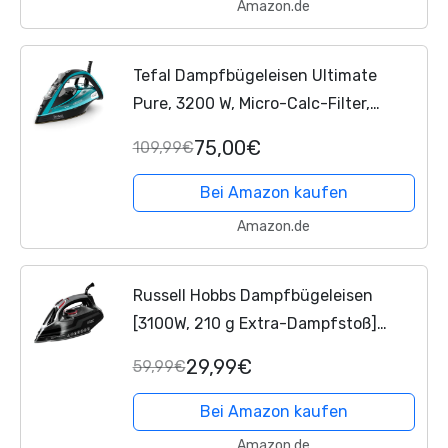
Amazon.de
Tefal Dampfbügeleisen Ultimate
Pure, 3200 W, Micro-Calc-Filter,
Durilium Airglide Autoclean-
75,00€
109,99€
Bügelsohle, Automatische
Abschaltung, ‎ ‎0,35 Liter
Bei Amazon kaufen
Wassertank,...
Amazon.de
Russell Hobbs Dampfbügeleisen
[3100W, 210 g Extra-Dampfstoß]
Bügeleisen Power (350ml Wassertank,
29,99€
59,99€
Keramik Bügelsohle,
Selbstreinigungs- &
Bei Amazon kaufen
Sprühwasserfunktion,...
Amazon.de