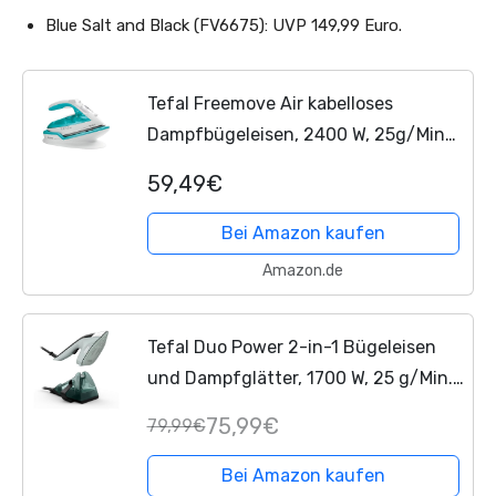
Blue Salt and Black (FV6675): UVP 149,99 Euro.
Tefal Freemove Air kabelloses
Dampfbügeleisen, 2400 W, 25g/Min-
Dauerdampf, 115g/Min-Dampfstoß,
59,49€
Bügeleisen kabellos, einfaches
Aufladen, Tropfstopp,...
Bei Amazon kaufen
Amazon.de
Tefal Duo Power 2-in-1 Bügeleisen
und Dampfglätter, 1700 W, 25 g/Min.
Dampfmenge, 100 g/Min. extra
75,99€
79,99€
Dampfstoß, leichtes Handteil, 30 Sek.
Aufheizzeit,...
Bei Amazon kaufen