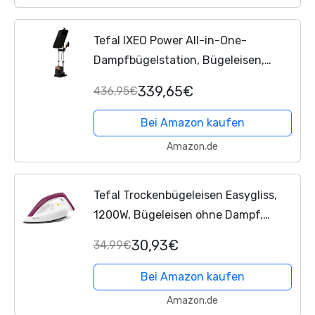
Tefal IXEO Power All-in-One-
Dampfbügelstation, Bügeleisen,
integriertes 3-Positionen-
339,65€
436,95€
Smartboard, leichter Dampfglätter,
Hochdruckdampf-Technologie, 5,8
Bei Amazon kaufen
bar...
Amazon.de
Tefal Trockenbügeleisen Easygliss,
1200W, Bügeleisen ohne Dampf,
Durilium Bügelsohlen-Technologie,
30,93€
34,99€
Thermostat, Bereitschaftsleuchte,
extralanges Netzkabel,...
Bei Amazon kaufen
Amazon.de