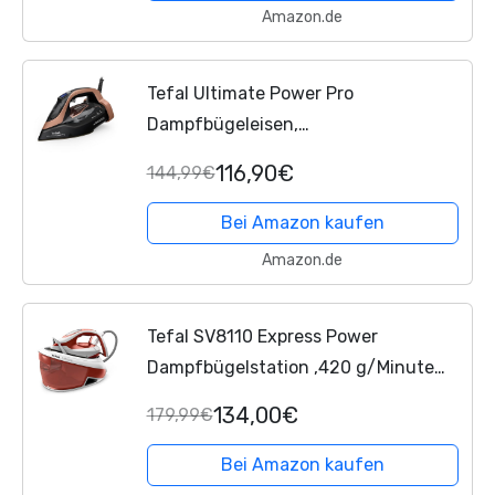
Amazon.de
Tefal Ultimate Power Pro
Dampfbügeleisen,
Pumpentechnologie, 3200 W, 85
116,90€
144,99€
g/min kont. Dampfabgabe, 300
g/min-Dampfstoß, Micro Calc-Filter,...
Bei Amazon kaufen
Amazon.de
Tefal SV8110 Express Power
Dampfbügelstation ,420 g/Minute
Dampfstoß ,120 g/Minute
134,00€
179,99€
kontinuierliche Dampfabgabe ,Smart
Temp-Technologie ,Kalk-Kollektor...
Bei Amazon kaufen