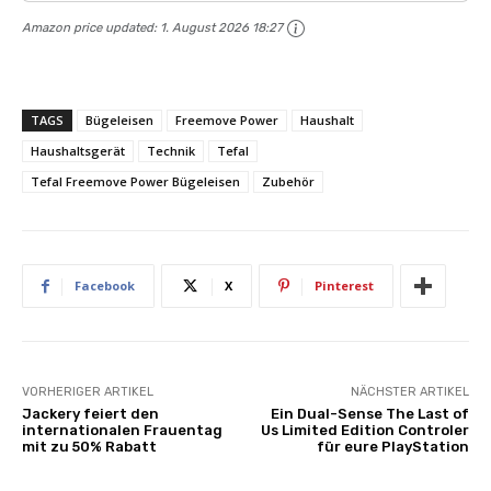
Amazon price updated:
1. August 2026 18:27
TAGS
Bügeleisen
Freemove Power
Haushalt
Haushaltsgerät
Technik
Tefal
Tefal Freemove Power Bügeleisen
Zubehör
Facebook
X
Pinterest
VORHERIGER ARTIKEL
NÄCHSTER ARTIKEL
Jackery feiert den
Ein Dual-Sense The Last of
internationalen Frauentag
Us Limited Edition Controler
mit zu 50% Rabatt
für eure PlayStation