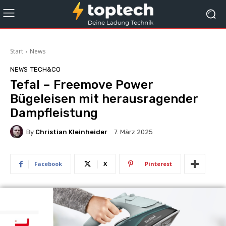
Start
News
NEWS
TECH&CO
Tefal – Freemove Power
Bügeleisen mit herausragender
Dampfleistung
By
Christian Kleinheider
7. März 2025
Facebook
X
Pinterest