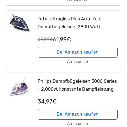
Tefal Ultragliss Plus Anti-Kalk
Dampfbügeleisen, 2800 Watt,
abnehmbarer Kalk-Kollektor, 50 g/Min.
61,99€
69,99€
Dampfabgabe, 260 g/Min.
Dampfstoß, Abschaltautomatik,
Bei Amazon kaufen
Made...
Amazon.de
Philips Dampfbügeleisen 3000 Series
- 2.000W, konstante Dampfleistung
von 30 g/Min, 140g Dampfstoß,
34,97€
Keramikbügelsohle, Vertikaldampf,
Lila/Weiß (DST3010/30)
Bei Amazon kaufen
Amazon.de