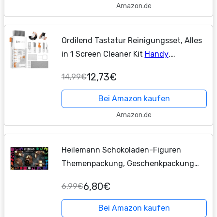
Amazon.de
Ordilend Tastatur Reinigungsset, Alles
in 1 Screen Cleaner Kit
Handy
,
Tastaturreiniger mit Bürste Laptop
12,73€
14,99€
Keyboard Cleaner for Tablet,
Computer
,
PC Monitor,...
Bei Amazon kaufen
Amazon.de
Heilemann Schokoladen-Figuren
Themenpackung, Geschenkpackung
Edelvollmilch, 100 g (Gaming)
6,80€
6,99€
Bei Amazon kaufen