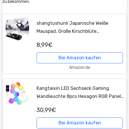
zu bekommen.
shangtushunli Japanische Weiße
Mauspad, Große Kirschblüte
Schreibtisch Matte, Anime Gaming
8,99€
Tastatur Matte, Rutschfeste
Gummibasis, Großer Erweiterter...
Bei Amazon kaufen
Amazon.de
Kangtaixin LED Sechseck Gaming
Wandleuchte 8pcs Hexagon RGB Panel
- Sechseck Waben Wall Light Musik Sync
30,99€
Deko Hexa Wandbeleuchtung Smart
Sechseckige Gamer...
Bei Amazon kaufen