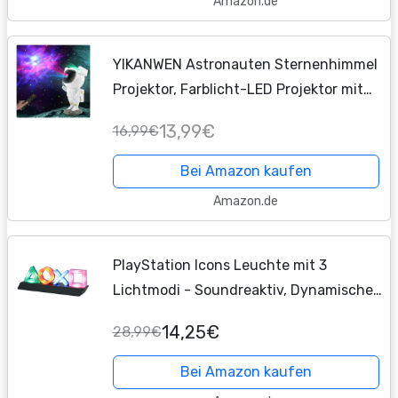
Amazon.de
YIKANWEN Astronauten Sternenhimmel
Projektor, Farblicht-LED Projektor mit
Sternnebel/Galaxie Projektion als
13,99€
16,99€
atmosphärische Raumdekoration,...
Bei Amazon kaufen
Amazon.de
PlayStation Icons Leuchte mit 3
Lichtmodi - Soundreaktiv, Dynamisches
Phasenlicht & Standardmodus -
14,25€
28,99€
Gaming-Raum-Deko & Beleuchtung für
Gamer
Bei Amazon kaufen