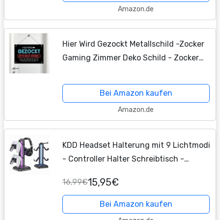
Amazon.de
Hier Wird Gezockt Metallschild -Zocker
Gaming Zimmer Deko Schild - Zocker
Zubehör - Coole Sachen für Teenager
Jungs - Geschenk
Bei Amazon kaufen
Weihnachtsgeschenke...
Amazon.de
KDD Headset Halterung mit 9 Lichtmodi
- Controller Halter Schreibtisch -
Drehbarer Gaming Kopfhörer Ständer &
15,95€
16,99€
Abnehmbarer Controller Haken für
Gamer PC Xbox...
Bei Amazon kaufen