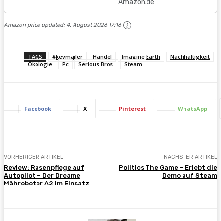
Amazon.de
Amazon price updated:
4. August 2026 17:16
TAGS
#keymailer
Handel
Imagine Earth
Nachhaltigkeit
Ökologie
Pc
Serious Bros.
Steam
Facebook
X
Pinterest
WhatsApp
VORHERIGER ARTIKEL
NÄCHSTER ARTIKEL
Review: Rasenpflege auf
Politics The Game – Erlebt die
Autopilot – Der Dreame
Demo auf Steam
Mähroboter A2 im Einsatz