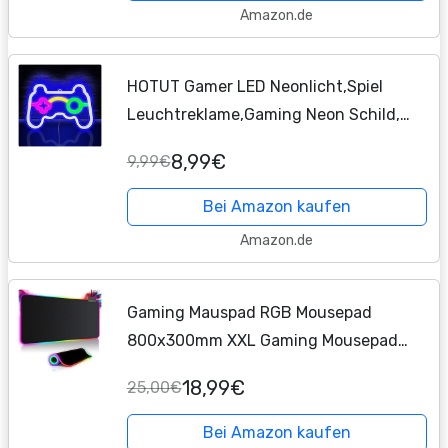
Amazon.de
HOTUT Gamer LED Neonlicht,Spiel
Leuchtreklame,Gaming Neon Schild,
USB und Batterie betrieben
8,99€
9,99€
Spielförmige Leuchtreklame für
Internet Cafe Game Room Bar Party...
Bei Amazon kaufen
Amazon.de
Gaming Mauspad RGB Mousepad
800x300mm XXL Gaming Mousepad
groß mit 14 Beleuchtungs Modi 7 LED
18,99€
25,00€
Farben Wasserdicht Anti Rutsch für
Computer
PC Professionelle...
Bei Amazon kaufen