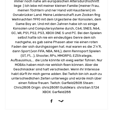
immer noch nahe am europäischen Altersdurchschnitt
liege :) Ich lebe mit meiner kleinen Familie (meiner Frau,
meinen Töchtern und ner Hand voll Haustieren) im
Osnabrücker Land. Meine Leidenschaft zum Zocken fing
Weihnachten 1990 mit dem Urgesteine der Konsolen, dem
Game Boy an. Und mit den Jahren habe ich so einige
Konsolen und Computersysteme durch, C64, SNES, N64,
GC, WII, PS1, PS2, PS3, XBOX ONE S und PC. Bei den Spielen
selbst hatte ich nie ein eindeutiges Genre dem ich
nachgehe, es gab seine Phasen aber nie einen roten
Faden der sich durchgezogen hat. mal waren es die J´n´R,
dann Sport (von FiFA, NBA, NHL), denn Rennsport Spielen
(GT, F1,...), Shooter, RPs, MMORPG, EZStrategie,
Aufbausimus,... die Liste könnte ich ewig weiter führen. Nur
MOBAs haben mich nie wirklich fixen können. Aber die
Geschmäcker sind halt verschieden. Wenn ihr Interesse
habt dürft ihr mich gerne adden. Bei Twitch bin ich auch zu
unterschiedlichen Zeiten unterwegs und würde mich über
einen follow freuen. Twitch: Garfield2808 Steam :
Chris2808 Origin: chris28081 GuildWars: christian.5724
XBOX: Garfield288