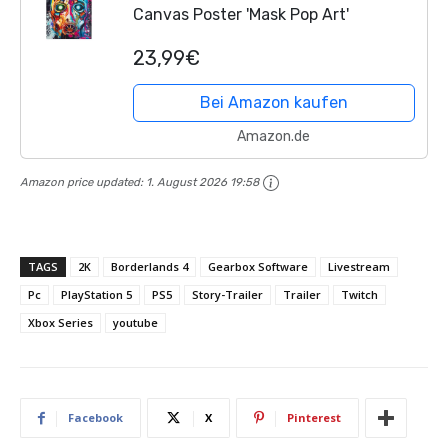
Canvas Poster 'Mask Pop Art'
23,99€
Bei Amazon kaufen
Amazon.de
Amazon price updated:
1. August 2026 19:58
TAGS
2K
Borderlands 4
Gearbox Software
Livestream
Pc
PlayStation 5
PS5
Story-Trailer
Trailer
Twitch
Xbox Series
youtube
Facebook
X
Pinterest