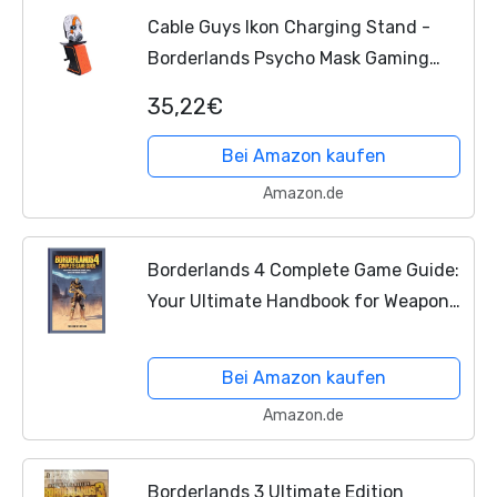
Cable Guys Ikon Charging Stand -
Borderlands Psycho Mask Gaming
Accessories Holder & Phone Holder
35,22€
for Most Controllers (Xbox, Play
Station,
Nintendo Switch
)...
Bei Amazon kaufen
Amazon.de
Borderlands 4 Complete Game Guide:
Your Ultimate Handbook for Weapons,
Skills, Vehicles, Bosses, and Endgame
Strategies
Bei Amazon kaufen
Amazon.de
Borderlands 3 Ultimate Edition