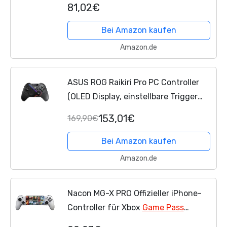
81,02€
Bei Amazon kaufen
Amazon.de
ASUS ROG Raikiri Pro PC Controller
(OLED Display, einstellbare Trigger
und Joystick, Aura RGB Beleuchtung,
153,01€
169,90€
ESS DAC, 3,5-mm Kopfhörerbuchse,
Stummschalttaste,...
Bei Amazon kaufen
Amazon.de
Nacon MG-X PRO Offizieller iPhone-
Controller für Xbox
Game Pass
Ultimate