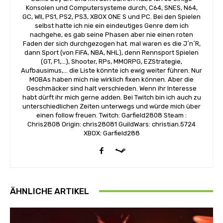
Konsolen und Computersysteme durch, C64, SNES, N64,
GC, WII, PS1, PS2, PS3, XBOX ONE S und PC. Bei den Spielen
selbst hatte ich nie ein eindeutiges Genre dem ich
nachgehe, es gab seine Phasen aber nie einen roten
Faden der sich durchgezogen hat. mal waren es die J´n´R,
dann Sport (von FiFA, NBA, NHL), denn Rennsport Spielen
(GT, F1,...), Shooter, RPs, MMORPG, EZStrategie,
Aufbausimus,... die Liste könnte ich ewig weiter führen. Nur
MOBAs haben mich nie wirklich fixen können. Aber die
Geschmäcker sind halt verschieden. Wenn ihr Interesse
habt dürft ihr mich gerne adden. Bei Twitch bin ich auch zu
unterschiedlichen Zeiten unterwegs und würde mich über
einen follow freuen. Twitch: Garfield2808 Steam :
Chris2808 Origin: chris28081 GuildWars: christian.5724
XBOX: Garfield288
ÄHNLICHE ARTIKEL