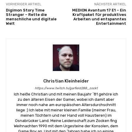
VORHERIGER ARTIKEL
NÄCHSTER ARTIKEL
Digimon Story Time
MEDION Avantum 17 E1 – Ein
Stranger – Rette die
Kraftpaket für produktives
menschliche und digitale
Arbeiten und entspanntes
Welt
Entertainment
Christian Kleinheider
https://www.twitch.tv/garfield288_zockt
Ich heiße Christian und mit meinen Baujahr ´81 gehöre ich
zu den älteren Eisen der Gamer, wobei ich damit aber
immer noch nahe am europäischen Altersdurchschnitt
liege :) Ich lebe mit meiner kleinen Familie (meiner Frau,
meinen Töchtern und ner Hand voll Haustieren) im
Osnabrücker Land. Meine Leidenschaft zum Zocken fing
Weihnachten 1990 mit dem Urgesteine der Konsolen, dem
Game Boy an. Und mit den Jahren habe ich so einige