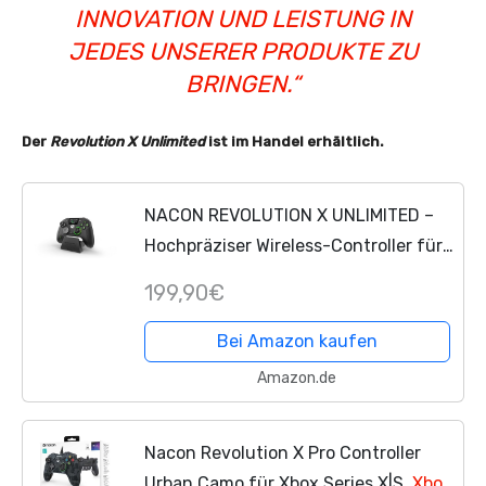
INNOVATION UND LEISTUNG IN
JEDES UNSERER PRODUKTE ZU
BRINGEN.“
Der
Revolution X Unlimited
ist im Handel erhältlich.
NACON REVOLUTION X UNLIMITED –
Hochpräziser Wireless-Controller für
Xbox Series X|S,
Xbox One
und PC –
199,90€
Offizielle Xbox
Bei Amazon kaufen
Amazon.de
Nacon Revolution X Pro Controller
Urban Camo für Xbox Series X|S,
Xbox